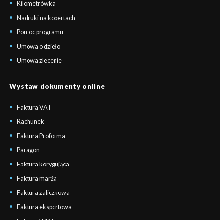
Kilometrówka
Nadruki na kopertach
Pomoc programu
Umowa o dzieło
Umowa zlecenie
Wystaw dokumenty online
Faktura VAT
Rachunek
Faktura Proforma
Paragon
Faktura korygująca
Faktura marża
Faktura zaliczkowa
Faktura eksportowa