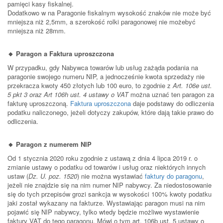
pamięci kasy fiskalnej.
Dodatkowo w na Paragonie fiskalnym wysokość znaków nie może być
mniejsza niż 2,5mm, a szerokość rolki paragonowej nie możebyć
mniejsza niż 28mm.
🔸 Paragon a Faktura uproszczona
W przypadku, gdy Nabywca towarów lub usług zażąda podania na
paragonie swojego numeru NIP, a jednocześnie kwota sprzedaży nie
przekracza kwoty 450 złotych lub 100 euro, to zgodnie z
Art. 106e ust.
5 pkt 3 oraz Art 106h ust. 4 ustawy o VAT
można uznać ten paragon za
fakturę uproszczoną.
Faktura uproszczona
daje podstawy do odliczenia
podatku naliczonego, jeżeli dotyczy zakupów, które dają takie prawo do
odliczenia.
🔸 Paragon z numerem NIP
Od 1 stycznia 2020 roku zgodnie z ustawą z dnia 4 lipca 2019 r. o
zmianie ustawy o podatku od towarów i usług oraz niektórych innych
ustaw (
Dz. U. poz. 1520
) nie można wystawiać
faktury do paragonu
,
jeżeli nie znajdzie się na nim numer NIP nabywcy. Za niedostosowanie
się do tych przepisów grozi sankcja w wysokości 100% kwoty podatku
jaki został wykazany na fakturze. Wystawiając paragon musi na nim
pojawić się NIP nabywcy, tylko wtedy będzie możliwe wystawienie
faktury VAT do tego paragonu. Mówi o tym art. 106b ust. 5 ustawy o