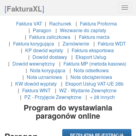
[
]
FakturaXL
Toggle
naviga
Faktura VAT
Rachunek
Faktura Proforma
Paragon
Wezwanie do zapłaty
Faktura zaliczkowa
Faktura marża
Faktura korygująca
Zamówienie
Faktura WDT
KP dowód wpłaty
Faktura eksportowa
Dowód dostawy
Eksport Usług
Dowód wewnętrzny
Faktura MP (metoda kasowa)
Nota korygująca
Nota odsetkowa
Nota uznaniowa
Nota obciążeniowa
KW dowód wypłaty
Eksport Usług VAT-UE 28b
Faktura WNT
WZ - Wydanie Zewnętrzne
PZ - Przyjęcie Zewnętrzne
+ 28 innych
Program do wystawiania
paragonów online
BEZPŁATNA REJESTRACJA