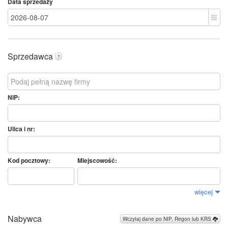
Data sprzedaży
Sprzedawca
?
NIP:
Ulica i nr:
Kod pocztowy:
Miejscowość:
więcej
Nabywca
Wczytaj dane po NIP, Regon lub KRS