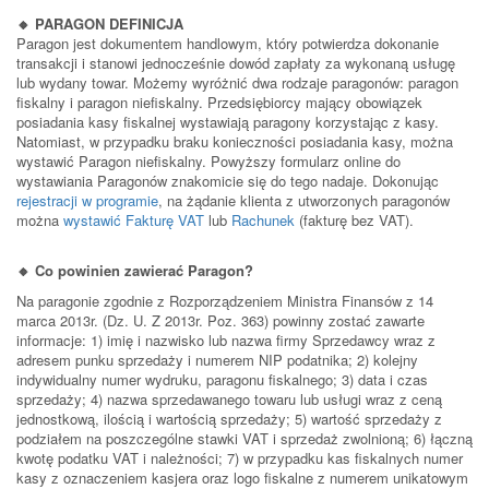
🔸 PARAGON DEFINICJA
Paragon jest dokumentem handlowym, który potwierdza dokonanie
transakcji i stanowi jednocześnie dowód zapłaty za wykonaną usługę
lub wydany towar. Możemy wyróżnić dwa rodzaje paragonów: paragon
fiskalny i paragon niefiskalny. Przedsiębiorcy mający obowiązek
posiadania kasy fiskalnej wystawiają paragony korzystając z kasy.
Natomiast, w przypadku braku konieczności posiadania kasy, można
wystawić Paragon niefiskalny. Powyższy formularz online do
wystawiania Paragonów znakomicie się do tego nadaje. Dokonując
rejestracji w programie
, na żądanie klienta z utworzonych paragonów
można
wystawić Fakturę VAT
lub
Rachunek
(fakturę bez VAT).
🔸 Co powinien zawierać Paragon?
Na paragonie zgodnie z Rozporządzeniem Ministra Finansów z 14
marca 2013r. (Dz. U. Z 2013r. Poz. 363) powinny zostać zawarte
informacje: 1) imię i nazwisko lub nazwa firmy Sprzedawcy wraz z
adresem punku sprzedaży i numerem NIP podatnika; 2) kolejny
indywidualny numer wydruku, paragonu fiskalnego; 3) data i czas
sprzedaży; 4) nazwa sprzedawanego towaru lub usługi wraz z ceną
jednostkową, ilością i wartością sprzedaży; 5) wartość sprzedaży z
podziałem na poszczególne stawki VAT i sprzedaż zwolnioną; 6) łączną
kwotę podatku VAT i należności; 7) w przypadku kas fiskalnych numer
kasy z oznaczeniem kasjera oraz logo fiskalne z numerem unikatowym