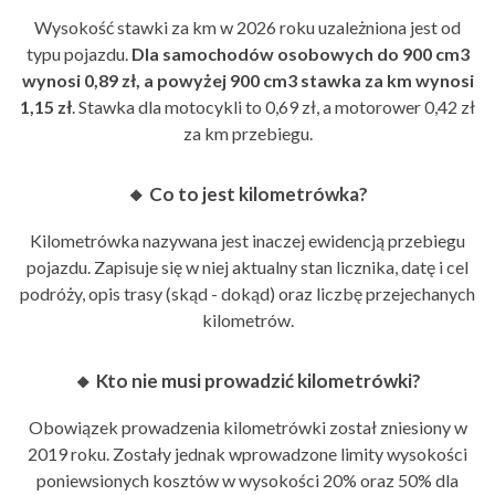
Wysokość
stawki za km w 2026 roku
uzależniona jest od
typu pojazdu.
Dla samochodów osobowych do 900 cm3
wynosi 0,89 zł, a powyżej 900 cm3 stawka za km wynosi
1,15 zł
. Stawka dla motocykli to 0,69 zł, a motorower 0,42 zł
za km przebiegu.
🔸 Co to jest kilometrówka?
Kilometrówka nazywana jest inaczej
ewidencją przebiegu
pojazdu
. Zapisuje się w niej aktualny stan licznika, datę i cel
podróży, opis trasy (skąd - dokąd) oraz liczbę przejechanych
kilometrów.
🔸 Kto nie musi prowadzić kilometrówki?
Obowiązek prowadzenia kilometrówki został zniesiony w
2019 roku. Zostały jednak wprowadzone limity wysokości
poniewsionych kosztów w wysokości 20% oraz 50% dla