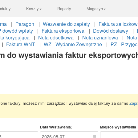
odukty
Koszty
Raporty
Magazyn
rma
Paragon
Wezwanie do zapłaty
Faktura zaliczko
 dowód wpłaty
Faktura eksportowa
Dowód dostawy
ta korygująca
Nota odsetkowa
Nota uznaniowa
Nota
Faktura WNT
WZ - Wydanie Zewnętrzne
PZ - Przyję
m do wystawiania faktur eksportowych
one faktury, możesz nimi zarządzać i wystawiać dalej faktury za darmo
Zapr
Data wystawienia:
Miejsce wystawienia