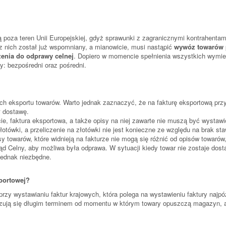
 poza teren Unii Europejskiej, gdyż sprawunki z zagranicznymi kontrahentam
z nich został już wspomniany, a mianowicie, musi nastąpić
wywóz towarów 
enia do odprawy celnej
. Dopiero w momencie spełnienia wszystkich wymi
y: bezpośredni oraz pośredni.
h eksportu towarów. Warto jednak zaznaczyć, że na fakturę eksportową prz
ł dostawę.
e, faktura eksportowa, a także opisy na niej zawarte nie muszą być wystawi
łotówki, a przeliczenie na złotówki nie jest konieczne ze względu na brak sta
y towarów, które widnieją na fakturze nie mogą się różnić od opisów towarów
d Celny, aby możliwa była odprawa. W sytuacji kiedy towar nie zostaje dost
 jednak niezbędne.
sportowej?
zy wystawianiu faktur krajowych, która polega na wystawieniu faktury najpóź
ują się długim terminem od momentu w którym towary opuszczą magazyn, aż