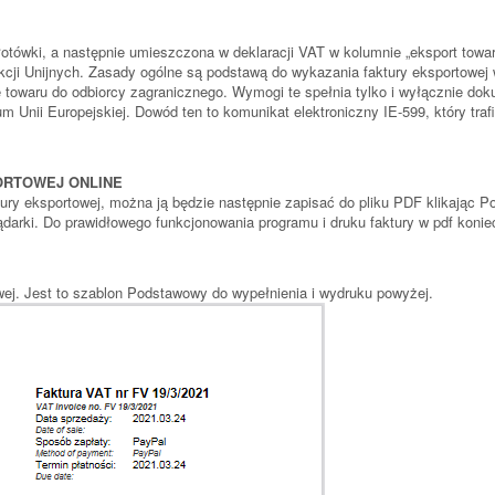
otówki, a następnie umieszczona w deklaracji VAT w kolumnie „eksport towaró
cji Unijnych. Zasady ogólne są podstawą do wykazania faktury eksportowej w
towaru do odbiorcy zagranicznego. Wymogi te spełnia tylko i wyłącznie dok
um Unii Europejskiej. Dowód ten to komunikat elektroniczny IE-599, który tra
PORTOWEJ ONLINE
y eksportowej, można ją będzie następnie zapisać do pliku PDF klikając Pob
ądarki. Do prawidłowego funkcjonowania programu i druku faktury w pdf koni
ej. Jest to szablon Podstawowy do wypełnienia i wydruku powyżej.