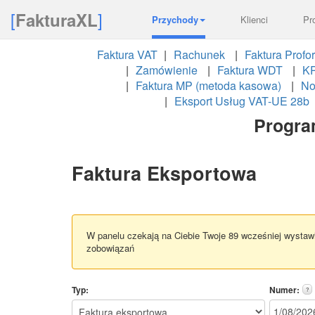
[
]
FakturaXL
Przychody
Klienci
Pr
Faktura VAT
Rachunek
Faktura Profo
Zamówienie
Faktura WDT
KP
Faktura MP (metoda kasowa)
No
Eksport Usług VAT-UE 28b
Progra
Faktura Eksportowa
W panelu czekają na Ciebie Twoje 89 wcześniej wystawi
zobowiązań
Typ:
Numer:
?