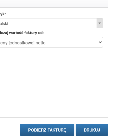
yk:
olski
iczaj wartość faktury od: