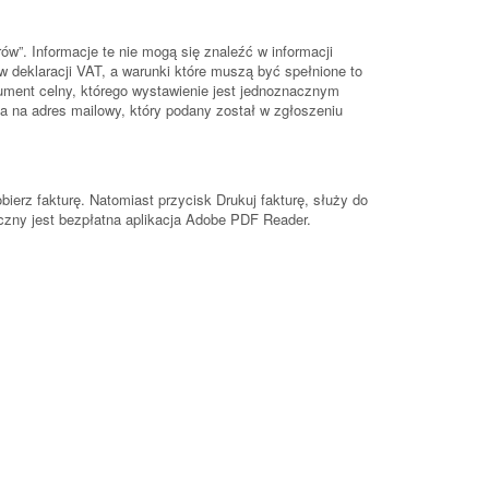
w”. Informacje te nie mogą się znaleźć w informacji
 deklaracji VAT, a warunki które muszą być spełnione to
ument celny, którego wystawienie jest jednoznacznym
fia na adres mailowy, który podany został w zgłoszeniu
ierz fakturę. Natomiast przycisk Drukuj fakturę, służy do
eczny jest bezpłatna aplikacja Adobe PDF Reader.