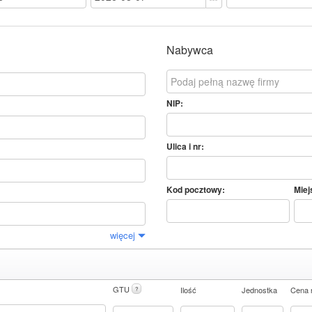
Nabywca
NIP:
Ulica i nr:
Kod pocztowy:
Miej
więcej
GTU
Ilość
Jednostka
Cena 
?