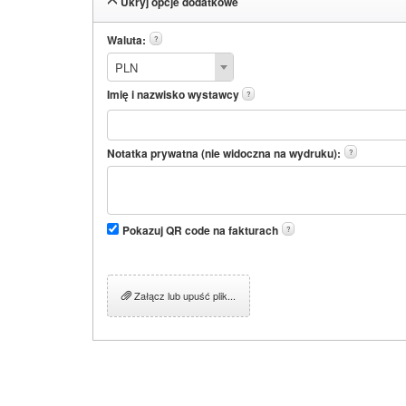
Ukryj opcje dodatkowe
Waluta:
?
PLN
Imię i nazwisko wystawcy
?
Notatka prywatna (nie widoczna na wydruku):
?
Pokazuj QR code na fakturach
?
Załącz lub upuść plik...