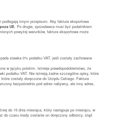
i podlegają innym przepisom. Aby faktura eksportowa
poza UE
. Po drugie, sprzedawca musi być podatnikiem
enionych powyżej warunków, faktura eksportowa może
ypada stawka 0% podatku VAT, jeśli zostały zachowane
one w języku polskim. Istnieje prawdopodobieństwo, że
wki podatku VAT. Nie istnieją żadne szczególne opisy, które
, które zostały doręczone do Urzędu Celnego. Faktura
arczony bezpośrednio pod adres nabywcy, ale inny adres,
niej do 15 dnia miesiąca, który następuje po miesiącu, w
 do czasu kiedy zostanie on doręczony odbiorcy, stąd