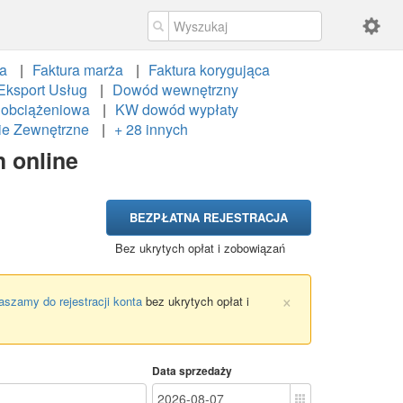
wa
Faktura marża
Faktura korygująca
Eksport Usług
Dowód wewnętrzny
 obciążeniowa
KW dowód wypłaty
cie Zewnętrzne
+ 28 innych
 online
BEZPŁATNA REJESTRACJA
Bez ukrytych opłat i zobowiązań
×
aszamy do rejestracji konta
bez ukrytych opłat i
Data sprzedaży