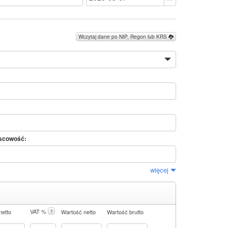
Wczytaj dane po NIP, Regon lub KRS
scowość:
więcej
VAT %
netto
Wartość netto
Wartość brutto
?