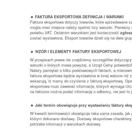
🔸 FAKTURA EKSPORTOWA DEFINICJA I WARUNKI
Faktura eksportowa dotyczy towarów, które sprzedawane są
mogła mieć miejsce należy spełnić trzy warunki. Pierwszy 
podatku VAT. Ostatnim warunkiem jest konieczność
zgłosz
zostać wystawiona. Eksport towarów dzieli się na dwie grup
🔸 WZÓR I ELEMENTY FAKTURY EKSPORTOWEJ
W przepisach prawa nie znajdziemy szczegółów dotyczącyc
warunki o których mowa powyżej, a Urząd Celny potwierdzi
Należy pamiętać o kilku podstawowych faktach, a mianowici
faktura eksportowa będzie wystawiona w innej walucie niż z
wskazują, iż mamy do czynienia z fakturą eksportową. Opis
eksportowa musi zawierać informacje, których wymaga Urzą
na fakturze można podać informację o odbiorcy, nie jest to
🔸 Jaki termin obowiązuje przy wystawianiu faktury ek
W kwestii terminowości obowiązuje taka sama zasada, jak pr
którym dokonano dostawy. Dostawy eksportowe charakteryz
potrzeba informacji o warunkach dostawy.