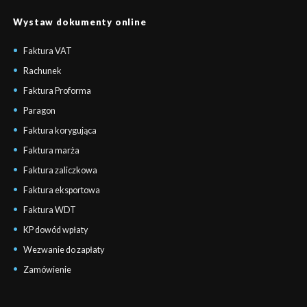
Wystaw dokumenty online
Faktura VAT
Rachunek
Faktura Proforma
Paragon
Faktura korygująca
Faktura marża
Faktura zaliczkowa
Faktura eksportowa
Faktura WDT
KP dowód wpłaty
Wezwanie do zapłaty
Zamówienie