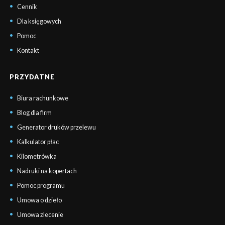
Cennik
Dla księgowych
Pomoc
Kontakt
PRZYDATNE
Biura rachunkowe
Blog dla firm
Generator druków przelewu
Kalkulator płac
Kilometrówka
Nadruki na kopertach
Pomoc programu
Umowa o dzieło
Umowa zlecenie