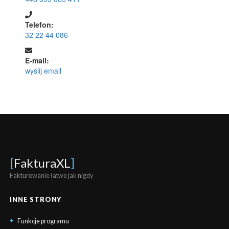
Telefon:
32 22 44 086
E-mail:
wyślij email
[
FakturaXL
]
Fakturowanie łatwe jak nigdy
INNE STRONY
Funkcje programu