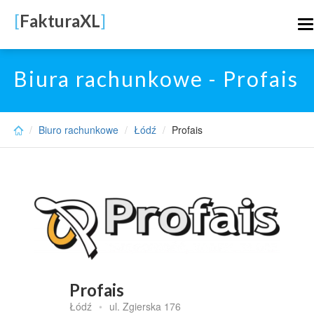
Skip
[
FakturaXL
]
to
T
main
n
content
Biura rachunkowe - Profais
Biuro rachunkowe
Łódź
Profais
Profais
Łódź
•
ul. Zgierska 176