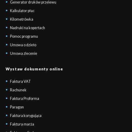
Generator druków przelewu
Kalkulator płac
Kilometrówka
Nadruki na kopertach
Pomoc programu
Umowa o dzieło
Umowa zlecenie
Wystaw dokumenty online
Faktura VAT
Rachunek
Faktura Proforma
Paragon
Faktura korygująca
Faktura marża