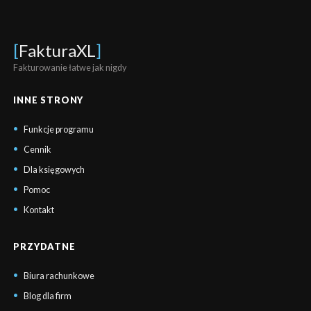
[
FakturaXL
]
Fakturowanie łatwe jak nigdy
INNE STRONY
Funkcje programu
Cennik
Dla księgowych
Pomoc
Kontakt
PRZYDATNE
Biura rachunkowe
Blog dla firm