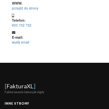
WWW:
przejdź do strony
Telefon:
603 732 732
E-mail:
wyślij email
[
FakturaXL
]
Fakturowanie łatwe jak nigdy
INNE STRONY