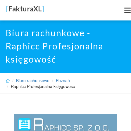
Skip
[
FakturaXL
]
to
T
main
n
content
Biura rachunkowe -
Raphicc Profesjonalna
księgowość
Biuro rachunkowe
Poznań
Raphicc Profesjonalna księgowość