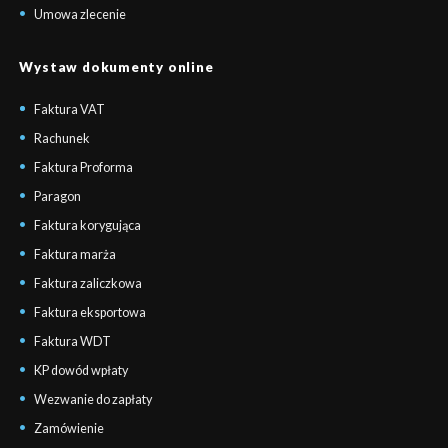
Umowa zlecenie
Wystaw dokumenty online
Faktura VAT
Rachunek
Faktura Proforma
Paragon
Faktura korygująca
Faktura marża
Faktura zaliczkowa
Faktura eksportowa
Faktura WDT
KP dowód wpłaty
Wezwanie do zapłaty
Zamówienie