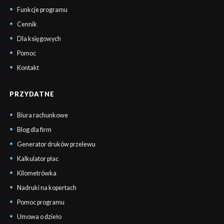
Funkcje programu
Cennik
Dla księgowych
Pomoc
Kontakt
PRZYDATNE
Biura rachunkowe
Blog dla firm
Generator druków przelewu
Kalkulator płac
Kilometrówka
Nadruki na kopertach
Pomoc programu
Umowa o dzieło