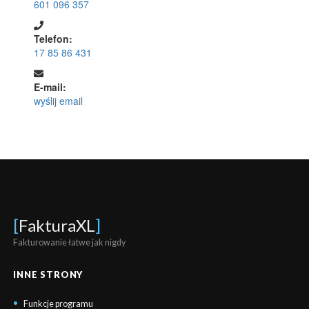
601 096 357
Telefon:
17 85 86 431
E-mail:
wyślij email
[
FakturaXL
]
Fakturowanie łatwe jak nigdy
INNE STRONY
Funkcje programu