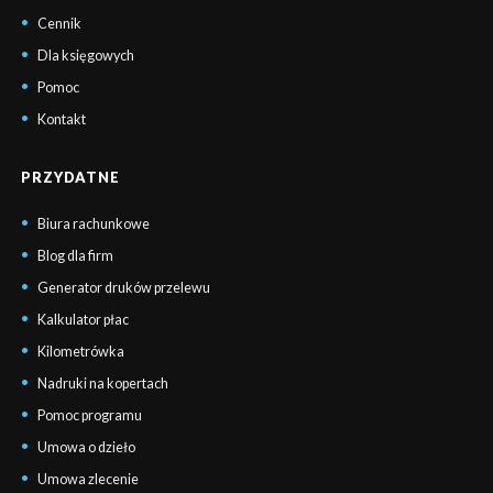
Cennik
Dla księgowych
Pomoc
Kontakt
PRZYDATNE
Biura rachunkowe
Blog dla firm
Generator druków przelewu
Kalkulator płac
Kilometrówka
Nadruki na kopertach
Pomoc programu
Umowa o dzieło
Umowa zlecenie