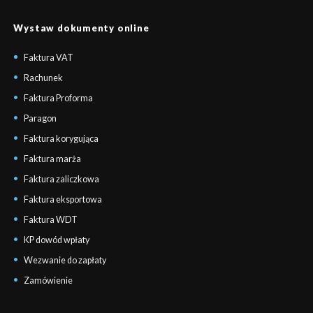
Wystaw dokumenty online
Faktura VAT
Rachunek
Faktura Proforma
Paragon
Faktura korygująca
Faktura marża
Faktura zaliczkowa
Faktura eksportowa
Faktura WDT
KP dowód wpłaty
Wezwanie do zapłaty
Zamówienie