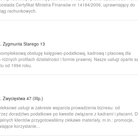
 posiada Certyfikat Ministra Finansów nr 14184/2006, uprawniający do
iąg rachunkowych.
l. Zygmunta Starego 13
 kompleksową obsługę księgowo-podatkową, kadrową i płacową dla
óżnych profilach działalności i formie prawnej. Nasze usługi oparte s
iu od 1994 roku.
l. Zwycięstwa 47 (IIIp.)
leksowe usługi w zakresie wsparcia prowadzenia biznesu: od
rzez doradztwo podatkowe po kwestie związane z kadrami i płacami. D
jalnych klientów przygotowaliśmy ciekawe materiały, m.in.: promocje,
wiające korzystanie...