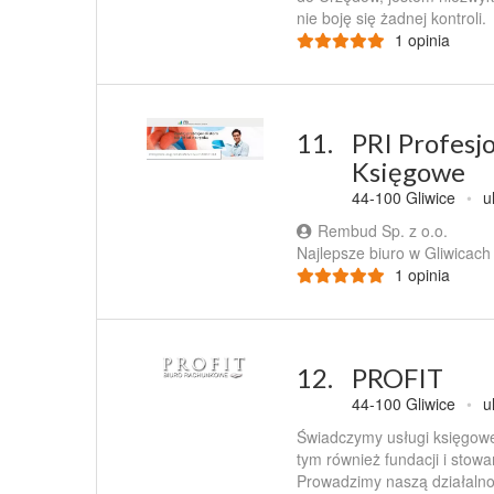
nie boję się żadnej kontroli.
1 opinia
11.
PRI Profesj
Księgowe
44-100 Gliwice
•
u
Rembud Sp. z o.o.
Najlepsze biuro w Gliwicach
1 opinia
12.
PROFIT
44-100 Gliwice
•
u
Świadczymy usługi księgowe 
tym również fundacji i stow
Prowadzimy naszą działalność