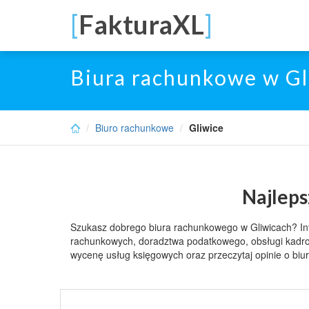
Skip
[
FakturaXL
]
to
main
content
Biura rachunkowe w Gl
Biuro rachunkowe
Gliwice
Najleps
Szukasz dobrego biura rachunkowego w Gliwicach? Inte
rachunkowych, doradztwa podatkowego, obsługi kadro
wycenę usług księgowych oraz przeczytaj opinie o bi