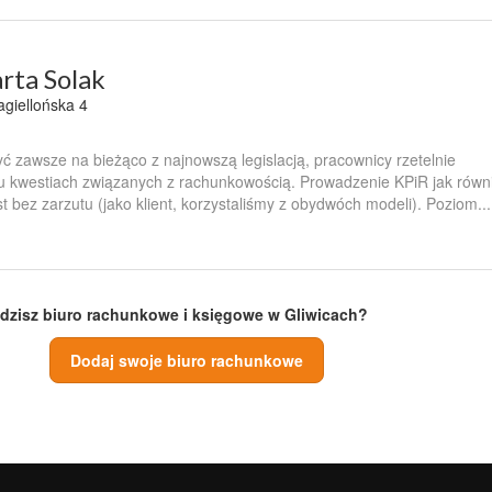
ta Solak
agiellońska 4
yć zawsze na bieżąco z najnowszą legislacją, pracownicy rzetelnie
lu kwestiach związanych z rachunkowością. Prowadzenie KPiR jak równ
st bez zarzutu (jako klient, korzystaliśmy z obydwóch modeli). Poziom...
dzisz biuro rachunkowe i księgowe w Gliwicach?
Dodaj swoje biuro rachunkowe