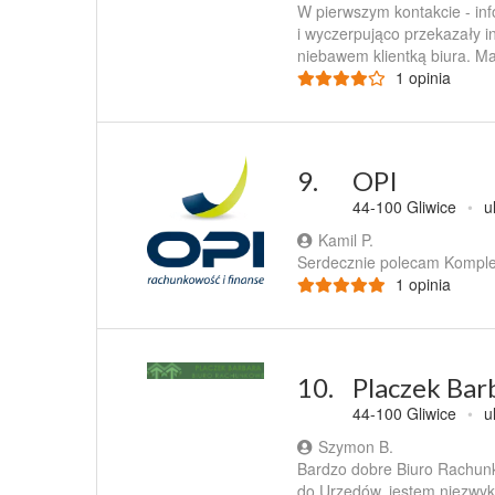
W pierwszym kontakcie - in
i wyczerpująco przekazały 
niebawem klientką biura. Ma
1 opinia
9.
OPI
44-100 Gliwice
•
u
Kamil P.
Serdecznie polecam Komplek
1 opinia
10.
Placzek Bar
44-100 Gliwice
•
u
Szymon B.
Bardzo dobre Biuro Rachun
do Urzędów, jestem niezwykl