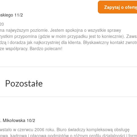
Zapytaj o ofert
ńskiego 11/2
20
na najwyższym poziomie. Jestem spokojna o wszystkie sprawy
zystkim przypomina (gdzie w moim przypadku jest to koniecznie). Zaw
dzą i doradza jak najkorzystniej dla klienta. Błyskawiczny kontakt zwrot
ze współpracy. Bardzo polecam!
Pozostałe
l. Mikołowska 10/2
stało w czerwcu 2006 roku. Biuro świadczy kompleksową obsługę
wą, kadrową i płacową podmiotów o różnym profilu działalności i form