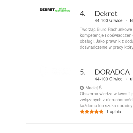
4.
Dekret
44-100 Gliwice
•
B
Tworząc Biuro Rachunkowe 
kompetencje i doświadczen
obsługi. Jako prawnik z do
doświadczenie w pracy który
5.
DORADCA
44-100 Gliwice
•
u
Maciej Ś.
Obszerna wiedza w kwestii p
związanych z nieruchomośc
każdemu kto szuka doradc
1 opinia