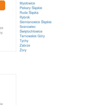
Mysłowice
ę
Piekary Śląskie
Ruda Śląska
Rybnik
Siemianowice Śląskie
Sosnowiec
sze
Świętochłowice
ny.
Tarnowskie Góry
Tychy
Zabrze
Żory
ie