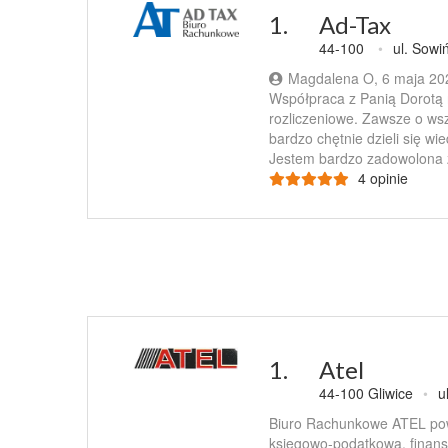
1.
Ad-Tax
44-100
•
ul. Sowi
Magdalena O, 6 maja 20
Współpraca z Panią Dorotą 
rozliczeniowe. Zawsze o ws
bardzo chętnie dzieli się wie
Jestem bardzo zadowolona 
4 opinie
1.
Atel
44-100 Gliwice
•
u
Biuro Rachunkowe ATEL pow
księgowo-podatkową, finanso