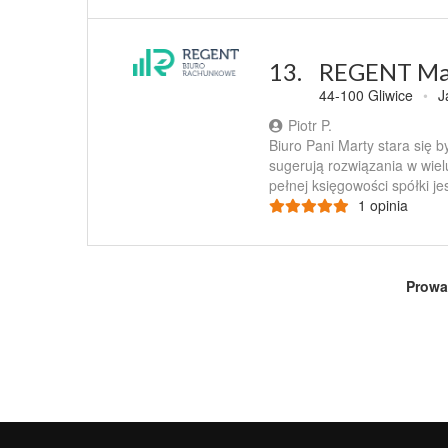
13.
REGENT Mar
44-100 Gliwice
•
J
Piotr P.
Biuro Pani Marty stara się b
sugerują rozwiązania w wie
pełnej księgowości spółki je
1 opinia
Prowa