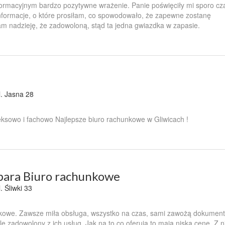
formacyjnym bardzo pozytywne wrażenie. Panie poświęciły mi sporo cz
informacje, o które prosiłam, co spowodowało, że zapewne zostanę
m nadzieję, że zadowoloną, stąd ta jedna gwiazdka w zapasie.
l. Jasna 28
sowo i fachowo Najlepsze biuro rachunkowe w Gliwicach !
bara Biuro rachunkowe
l. Śliwki 33
kowe. Zawsze miła obsługa, wszystko na czas, sami zawożą dokument
e zadowolony z ich usług. Jak na to co oferują to mają niską cenę. Z n