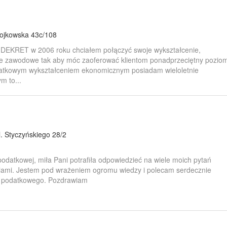
ojkowska 43c/108
DEKRET w 2006 roku chciałem połączyć swoje wykształcenie,
ie zawodowe tak aby móc zaoferować klientom ponadprzeciętny pozio
datkowym wykształceniem ekonomicznym posiadam wieloletnie
m to...
l. Styczyńskiego 28/2
odatkowej, miła Pani potrafiła odpowiedzieć na wiele moich pytań
iami. Jestem pod wrażeniem ogromu wiedzy i polecam serdecznie
y podatkowego. Pozdrawiam