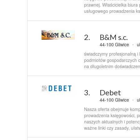
prawnej. Właścicielka biura
usługowego prowadzenia ks
2.
B&M s.c.
44-100 Gliwice
•
u
świadczymy profesjonalną i
podmiotów gospodarczych o r
na długoletnim doświadczen
3.
Debet
44-100 Gliwice
•
u
Nasza oferta obejmuje komp
prowadzenia księgowości, p
naszych aktualnych i potenc
ważne linki czy zasady, ułat