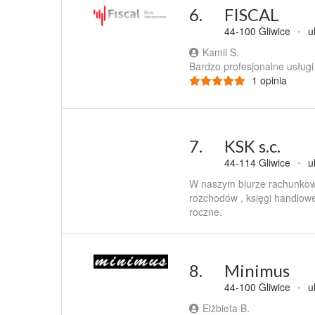
6.
FISCAL
44-100 Gliwice
•
u
Kamil S.
Bardzo profesjonalne usług
1 opinia
7.
KSK s.c.
44-114 Gliwice
•
u
W naszym biurze rachunkow
rozchodów , księgi handlowe
roczne.
8.
Minimus
44-100 Gliwice
•
u
Elżbieta B.