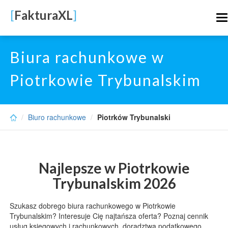
Skip
[
FakturaXL
]
to
T
main
n
content
Biura rachunkowe w
Piotrkowie Trybunalskim
Biuro rachunkowe
Piotrków Trybunalski
Najlepsze w Piotrkowie
Trybunalskim 2026
Szukasz dobrego biura rachunkowego w Piotrkowie
Trybunalskim? Interesuje Cię najtańsza oferta? Poznaj cennik
usług księgowych i rachunkowych, doradztwa podatkowego,