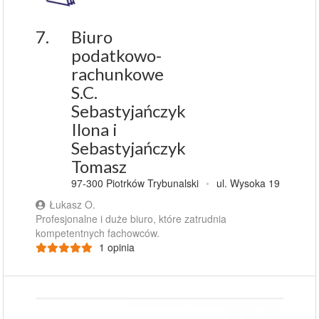
7.
Biuro
podatkowo-
rachunkowe
S.C.
Sebastyjańczyk
Ilona i
Sebastyjańczyk
Tomasz
97-300 Piotrków Trybunalski
•
ul. Wysoka 19
Łukasz O.
Profesjonalne i duże biuro, które zatrudnia
kompetentnych fachowców.
1 opinia