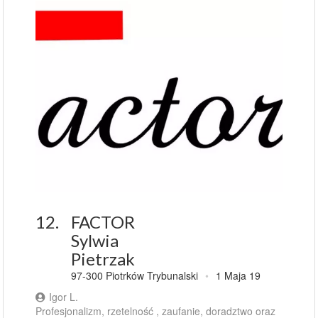
12.
FACTOR
Sylwia
Pietrzak
97-300 Piotrków Trybunalski
•
1 Maja 19
Igor L.
Profesjonalizm, rzetelność , zaufanie, doradztwo oraz