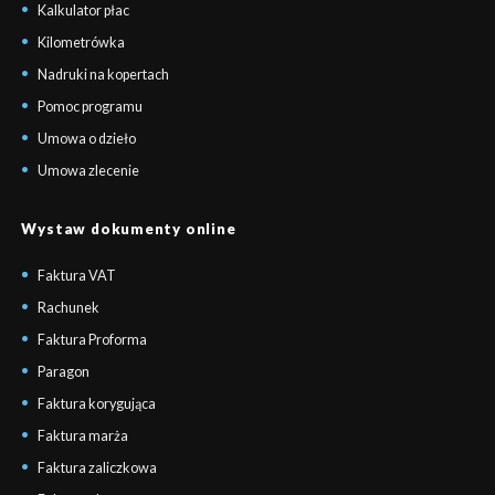
Kalkulator płac
Kilometrówka
Nadruki na kopertach
Pomoc programu
Umowa o dzieło
Umowa zlecenie
Wystaw dokumenty online
Faktura VAT
Rachunek
Faktura Proforma
Paragon
Faktura korygująca
Faktura marża
Faktura zaliczkowa