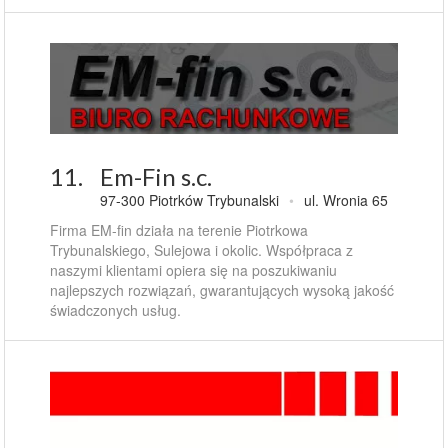
11.
Em-Fin s.c.
97-300 Piotrków Trybunalski
•
ul. Wronia 65
Firma EM-fin działa na terenie Piotrkowa
Trybunalskiego, Sulejowa i okolic. Współpraca z
naszymi klientami opiera się na poszukiwaniu
najlepszych rozwiązań, gwarantujących wysoką jakość
świadczonych usług.