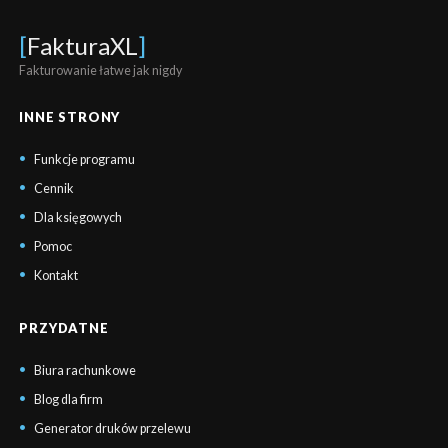
[
FakturaXL
]
Fakturowanie łatwe jak nigdy
INNE STRONY
Funkcje programu
Cennik
Dla księgowych
Pomoc
Kontakt
PRZYDATNE
Biura rachunkowe
Blog dla firm
Generator druków przelewu