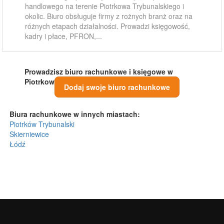
handlowego na terenie Piotrkowa Trybunalskiego i
okolic. Biuro obsługuje firmy z rożnych branż oraz na
różnych etapach działalności. Prowadzi księgowość,
kadry i płace, PFRON,...
Prowadzisz biuro rachunkowe i księgowe w
Piotrkowie Trybunalskim?
Dodaj swoje biuro rachunkowe
Biura rachunkowe w innych miastach:
Piotrków Trybunalski
Skierniewice
Łódź