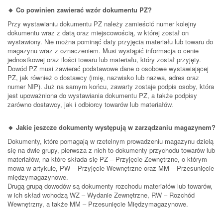
🔸 Co powinien zawierać wzór dokumentu PZ?
Przy wystawianiu dokumentu PZ należy zamieścić numer kolejny
dokumentu wraz z datą oraz miejscowością, w której został on
wystawiony. Nie można pominąć daty przyjęcia materiału lub towaru do
magazynu wraz z oznaczeniem. Musi wystąpić informacja o cenie
jednostkowej oraz ilości towaru lub materiału, który został przyjęty.
Dowód PZ musi zawierać podstawowe dane o osobowe wystawiającej
PZ, jak również o dostawcy (imię, nazwisko lub nazwa, adres oraz
numer NIP). Już na samym końcu, zawarty zostaje podpis osoby, która
jest upoważniona do wystawiania dokumentu PZ, a także podpisy
zarówno dostawcy, jak i odbiorcy towarów lub materiałów.
🔸 Jakie jeszcze dokumenty występują w zarządzaniu magazynem?
Dokumenty, które pomagają w rzetelnym prowadzeniu magazynu dzielą
się na dwie grupy, pierwsza z nich to dokumenty przychodu towarów lub
materiałów, na które składa się PZ – Przyjęcie Zewnętrzne, o którym
mowa w artykule, PW – Przyjęcie Wewnętrzne oraz MM – Przesunięcie
międzymagazynowe.
Drugą grupą dowodów są dokumenty rozchodu materiałów lub towarów,
w ich skład wchodzą WZ – Wydanie Zewnętrzne, RW – Rozchód
Wewnętrzny, a także MM – Przesunięcie Międzymagazynowe.