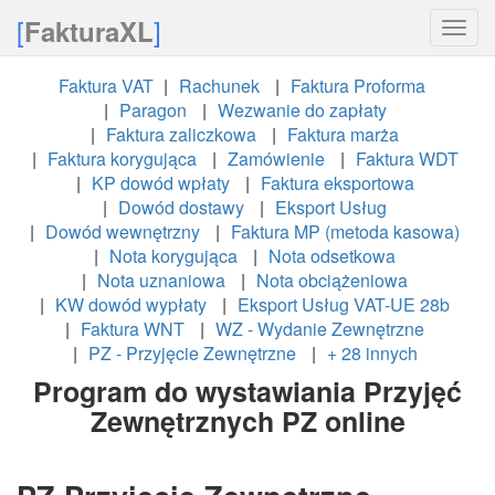
[
]
FakturaXL
Toggle
naviga
Faktura VAT
Rachunek
Faktura Proforma
Paragon
Wezwanie do zapłaty
Faktura zaliczkowa
Faktura marża
Faktura korygująca
Zamówienie
Faktura WDT
KP dowód wpłaty
Faktura eksportowa
Dowód dostawy
Eksport Usług
Dowód wewnętrzny
Faktura MP (metoda kasowa)
Nota korygująca
Nota odsetkowa
Nota uznaniowa
Nota obciążeniowa
KW dowód wypłaty
Eksport Usług VAT-UE 28b
Faktura WNT
WZ - Wydanie Zewnętrzne
PZ - Przyjęcie Zewnętrzne
+ 28 innych
Program do wystawiania Przyjęć
Zewnętrznych PZ online