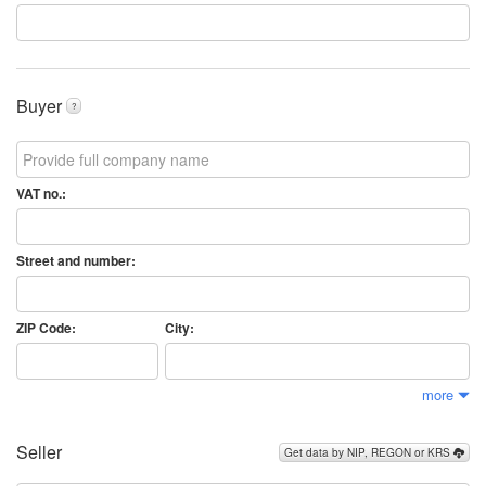
Buyer
?
VAT no.:
Street and number:
ZIP Code:
City:
more
Seller
Get data by NIP, REGON or KRS