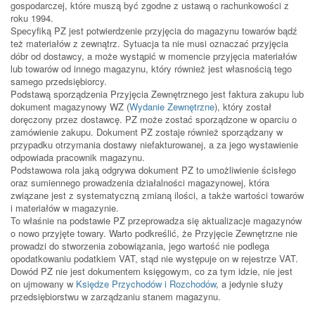
gospodarczej, które muszą być zgodne z ustawą o rachunkowości z
roku 1994.
Specyfiką PZ jest potwierdzenie przyjęcia do magazynu towarów bądź
też materiałów z zewnątrz. Sytuacja ta nie musi oznaczać przyjęcia
dóbr od dostawcy, a może wystąpić w momencie przyjęcia materiałów
lub towarów od innego magazynu, który również jest własnością tego
samego przedsiębiorcy.
Podstawą sporządzenia Przyjęcia Zewnętrznego jest faktura zakupu lub
dokument magazynowy WZ (
Wydanie Zewnętrzne
), który został
doręczony przez dostawcę. PZ może zostać sporządzone w oparciu o
zamówienie zakupu. Dokument PZ zostaje również sporządzany w
przypadku otrzymania dostawy niefakturowanej, a za jego wystawienie
odpowiada pracownik magazynu.
Podstawowa rola jaką odgrywa dokument PZ to umożliwienie ścisłego
oraz sumiennego prowadzenia działalności magazynowej, która
związane jest z systematyczną zmianą ilości, a także wartości towarów
i materiałów w magazynie.
To właśnie na podstawie PZ przeprowadza się aktualizacje magazynów
o nowo przyjęte towary. Warto podkreślić, że Przyjęcie Zewnętrzne nie
prowadzi do stworzenia zobowiązania, jego wartość nie podlega
opodatkowaniu podatkiem VAT, stąd nie występuje on w rejestrze VAT.
Dowód PZ nie jest dokumentem księgowym, co za tym idzie, nie jest
on ujmowany w
Księdze Przychodów i Rozchodów
, a jedynie służy
przedsiębiorstwu w zarządzaniu stanem magazynu.