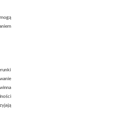
 mogą
kaniem
erunki
owanie
owinna
lności
zyjają