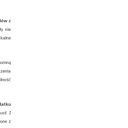
dów z
y nie
kalne
gromną
zenia
lność
datku
ust. 1
ione z