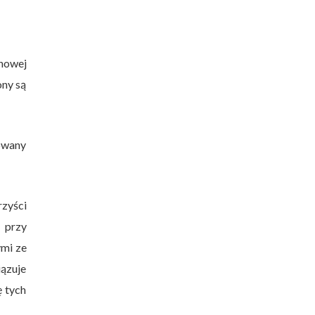
nowej
ony są
kowany
zyści
 przy
mi ze
ązuje
 tych