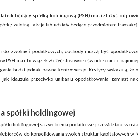
datnik będący spółką holdingową (PSH) musi złożyć odpowi
spółkę zależną, akcje lub udziały będące przedmiotem transakcj
ych do zwolnień podatkowych, dochody muszą być opodatkowa
ów PSH ma obowiązek złożyć stosowne oświadczenie co najmniej
ganie budzi jednak pewne kontrowersje. Krytycy wskazują, że
e jak klauzula przeciwko unikaniu opodatkowania, zamiast nak
a spółki holdingowej
 spółki holdingowej są zwolnienia podatkowe przewidziane w ust
dsiębiorców do konsolidowania swoich struktur kapitałowych w 