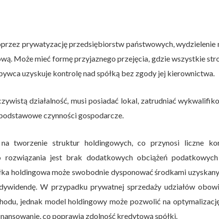
przez prywatyzację przedsiębiorstw państwowych, wydzielenie 
ałową. Może mieć formę przyjaznego przejęcia, gdzie wszystkie str
abywca uzyskuje kontrolę nad spółką bez zgody jej kierownictwa.
ywistą działalność, musi posiadać lokal, zatrudniać wykwalifi
ć podstawowe czynności gospodarcze.
na tworzenie struktur holdingowych, co przynosi liczne kor
 rozwiązania jest brak dodatkowych obciążeń podatkowych
półka holdingowa może swobodnie dysponować środkami uzyskany
ąc dywidendę. W przypadku prywatnej sprzedaży udziałów obowi
odu, jednak model holdingowy może pozwolić na optymalizację
finansowanie, co poprawia zdolność kredytową spółki.