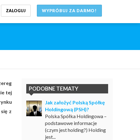
ZALOGUJ
WYPRÓBUJ ZA DARMO!
zereg
PODOBNE TEMATY
e tej
rynku
Jak założyć Polską Spółkę
Holdingową (PSH)?
się z
Polska Spółka Holdingowa –
podstawowe informacje
(czym jest holding?) Holding
jest...