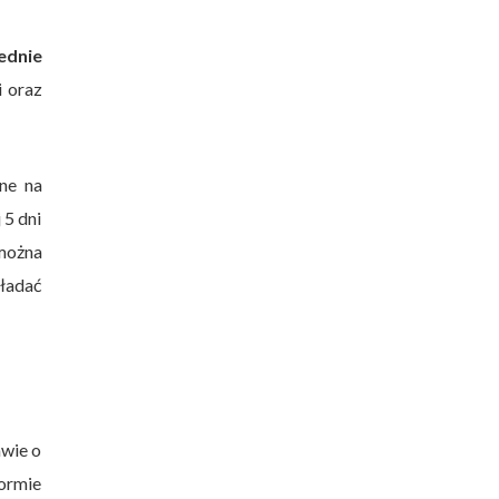
ednie
i oraz
ne na
 5 dni
 można
ładać
awie o
formie