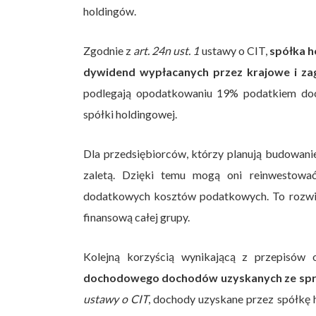
holdingów.
Zgodnie z
art. 24n ust. 1
ustawy o CIT,
spółka h
dywidend wypłacanych przez krajowe i zag
podlegają opodatkowaniu 19% podatkiem doc
spółki holdingowej.
Dla przedsiębiorców, którzy planują budowani
zaletą. Dzięki temu mogą oni reinwestowa
dodatkowych kosztów podatkowych. To rozwiąz
finansową całej grupy.
Kolejną korzyścią wynikającą z przepisów
dochodowego dochodów uzyskanych ze sprz
ustawy o CIT
, dochody uzyskane przez spółkę h