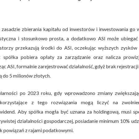
 zasadzie zbierania kapitału od inwestorów i inwestowania go 
astyczna i stosunkowo prosta, a dodatkowo ASI może ubiegać 
storzy przekazują środki do ASI, oczekując wyższych zysków 
st spółka pobiera opłaty za zarządzanie oraz nalicza prowiz
 ASI, formalnie zarejestrować działalność, gdyż brak rejestracji
ą do 5 milionów złotych.
larności po 2023 roku, gdy wprowadzono zmiany zwiększając
 korzystające z tego rozwiązania mogą liczyć na zwolnie
idend. Aby spółka mogła być uznana za holdingową, musi spe
czywistej działalności gospodarczej, posiadanie minimum 10% ud
rak powiązań z rajami podatkowymi.