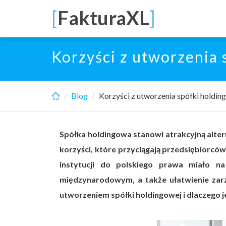
Skip
[
FakturaXL
]
to
main
content
Korzyści z utworzenia 
Blog
Korzyści z utworzenia spółki holdin
Spółka holdingowa stanowi atrakcyjną alter
korzyści, które przyciągają przedsiębiorc
instytucji do polskiego prawa miało na
międzynarodowym, a także ułatwienie zarzą
utworzeniem spółki holdingowej i dlaczego 