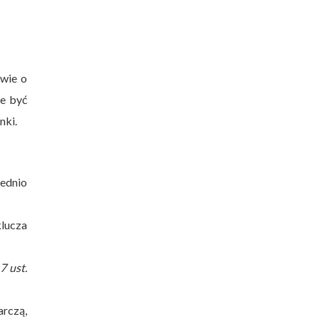
awie o
e być
nki.
rednio
lucza
7 ust.
arczą,