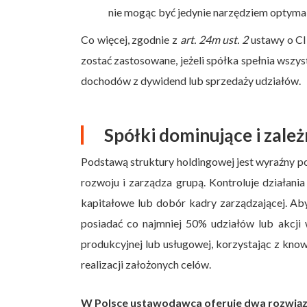
nie mogąc być jedynie narzędziem optymal
Co więcej, zgodnie z
art. 24m ust. 2
ustawy o CI
zostać zastosowane, jeżeli spółka spełnia wszy
dochodów z dywidend lub sprzedaży udziałów.
Spółki dominujące i zale
Podstawą struktury holdingowej jest wyraźny po
rozwoju i zarządza grupą. Kontroluje działan
kapitałowe lub dobór kadry zarządzającej. Ab
posiadać co najmniej 50% udziałów lub akcji w 
produkcyjnej lub usługowej, korzystając z know
realizacji założonych celów.
W Polsce ustawodawca oferuje dwa rozwiąza