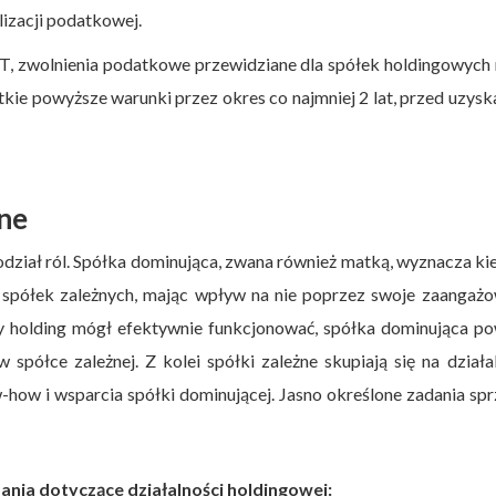
izacji podatkowej.
T, zwolnienia podatkowe przewidziane dla spółek holdingowych
stkie powyższe warunki przez okres co najmniej 2 lat, przed uzys
żne
dział ról. Spółka dominująca, zwana również matką, wyznacza ki
ia spółek zależnych, mając wpływ na nie poprzez swoje zaangaż
y holding mógł efektywnie funkcjonować, spółka dominująca p
spółce zależnej. Z kolei spółki zależne skupiają się na działa
-how i wsparcia spółki dominującej. Jasno określone zadania spr
nia dotyczące działalności holdingowej: