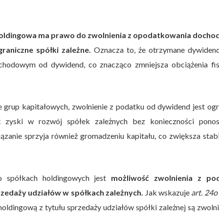
oldingowa ma prawo do zwolnienia z opodatkowania docho
raniczne spółki zależne.
Oznacza to, że otrzymane dywidend
hodowym od dywidend, co znacząco zmniejsza obciążenia fis
e grup kapitałowych, zwolnienie z podatku od dywidend jest o
ć zyski w rozwój spółek zależnych bez konieczności ponos
anie sprzyja również gromadzeniu kapitału, co zwiększa stabi
 o spółkach holdingowych jest
możliwość zwolnienia z po
edaży udziałów w spółkach zależnych.
Jak wskazuje
art. 24o 
oldingową z tytułu sprzedaży udziałów spółki zależnej są zwoln