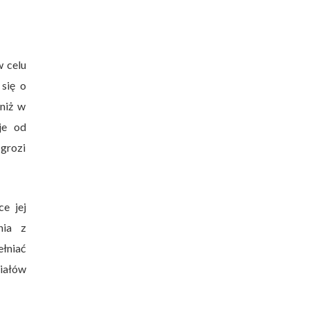
w celu
się o
niż w
je od
 grozi
e jej
nia z
łniać
ziałów