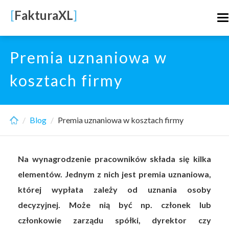
Skip
[
FakturaXL
]
T
to
n
main
content
Premia uznaniowa w
kosztach firmy
Blog
Premia uznaniowa w kosztach firmy
Na wynagrodzenie pracowników składa się kilka
elementów. Jednym z nich jest premia uznaniowa,
której wypłata zależy od uznania osoby
decyzyjnej. Może nią być np. członek lub
członkowie zarządu spółki, dyrektor czy