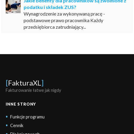
Jakie benefity dla pracowników są zwolnione z
podatku i składek ZUS?
Wynagrodzenie za wykonywaną pracę -
podstawowe prawo pracownika Każdy
przedsiębiorca zatrudniający...
[
FakturaXL
]
Fakturowanie łatwe jak nigdy
INNE STRONY
Funkcje programu
Cennik