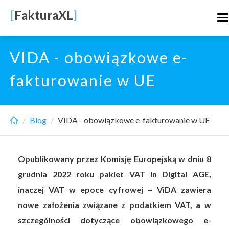
Skip
[
FakturaXL
]
T
to
n
main
content
VIDA - obowiązkowe e-
fakturowanie w UE
Blog
VIDA - obowiązkowe e-fakturowanie w UE
Opublikowany przez Komisję Europejską w dniu 8
grudnia 2022 roku pakiet VAT in Digital AGE,
inaczej VAT w epoce cyfrowej – ViDA zawiera
nowe założenia związane z podatkiem VAT, a w
szczególności dotyczące obowiązkowego e-