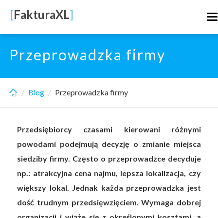
Skip
[
FakturaXL
]
T
to
n
main
content
Przeprowadzka firmy
Blog
Przeprowadzka firmy
Przedsiębiorcy czasami kierowani różnymi
powodami podejmują decyzję o zmianie miejsca
siedziby firmy. Często o przeprowadzce decyduje
np.: atrakcyjna cena najmu, lepsza lokalizacja, czy
większy lokal. Jednak każda przeprowadzka jest
dość trudnym przedsięwzięciem. Wymaga dobrej
organizacji i wiąże się z określonymi kosztami, a