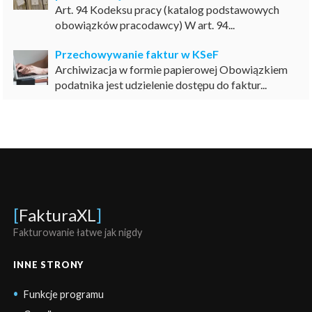
Art. 94 Kodeksu pracy (katalog podstawowych
obowiązków pracodawcy) W art. 94...
Przechowywanie faktur w KSeF
Archiwizacja w formie papierowej Obowiązkiem
podatnika jest udzielenie dostępu do faktur...
[
FakturaXL
]
Fakturowanie łatwe jak nigdy
INNE STRONY
Funkcje programu