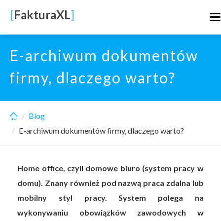
Skip
[
FakturaXL
]
T
to
n
main
content
E-archiwum dokumentów
firmy, dlaczego warto?
Blog
E-archiwum dokumentów firmy, dlaczego warto?
Home office, czyli domowe biuro (system pracy w
domu). Znany również pod nazwą praca zdalna lub
mobilny styl pracy. System polega na
wykonywaniu obowiązków zawodowych w