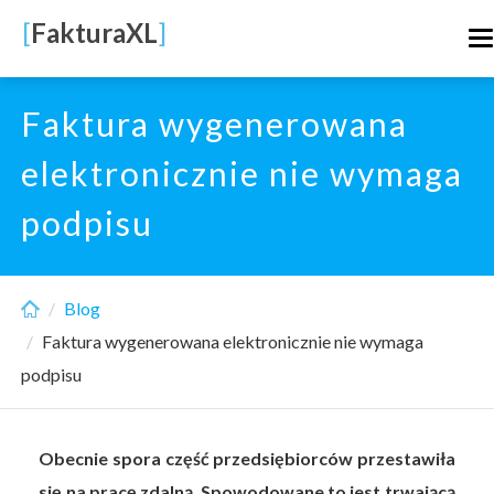
Skip
[
FakturaXL
]
T
to
n
main
content
Faktura wygenerowana
elektronicznie nie wymaga
podpisu
Blog
Faktura wygenerowana elektronicznie nie wymaga
podpisu
Obecnie spora część przedsiębiorców przestawiła
się na pracę zdalną. Spowodowane to jest trwającą