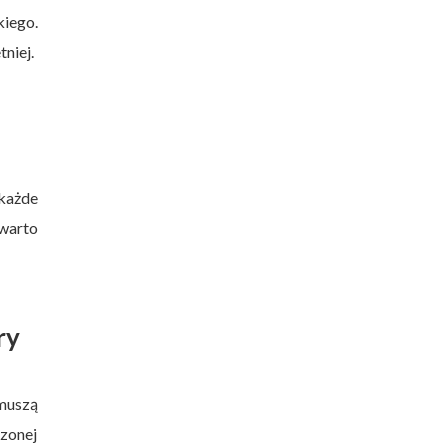
kiego.
niej.
 każde
warto
ry
 muszą
dzonej