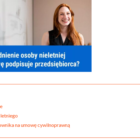
ce
letniego
acownika na umowę cywilnoprawną