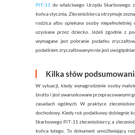
PIT-11
do właściwego Urzędu Skarbowego zle
końca stycznia. Zleceniobiorca otrzymuje zezn
rodzica albo opiekuna osoby niepełnoletniej
uzyskane przez dziecko. Jeżeli zgodnie z p
wymagane jest pobranie podatku zryczałto
podatkiem zryczałtowanym nie jest uwzględnian
Kilka słów podsumowani
W sytuacji, kiedy wynagrodzenie osoby małole
brutto i jest uwarunkowane przepracowanymi g
zasadach ogólnych. W praktyce zleceniobior
dochodowy. Kiedy rok podatkowy dobiegnie k
Skarbowego PIT-11 zleceniobiorcy, a zleceniob
końca lutego. To dokument umożliwiający ro