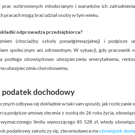
u prac wzbronionych młodocianym i warunków ich zatrudnienia
ich pracach mogą brać udział osoby w tym wieku.
 składki odprowadza przedsiębiorca?
zniem (chociażby szkoły ponadgimnazjalnej) i podpisze 
eniem społecznym ani zdrowotnym. W sytuacji, gdy pracownik n
nia podlega obowiązkowo ubezpieczeniu emerytalnemu, rento
mu ubezpieczeniu chorobowemu.
 podatek dochodowy
znych odbywa się dokładnie w taki sam sposób, jak rozliczanie 
iorca podpisze umowę zlecenia z osobą do 26 roku życia, obowiąz
 wyznaczonego limitu wynoszącego 85 528 zł, wtedy obowiązu
rok podatkowy zakończy się, zleceniodawca ma
obowiązek dosta