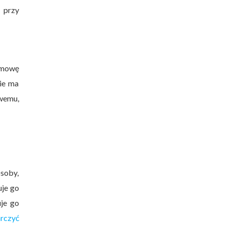
 przy
umowę
ie ma
wemu,
osoby,
uje go
je go
rczyć