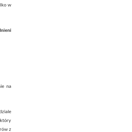
ylko w
nieni
ie na
dziale
który
trów z