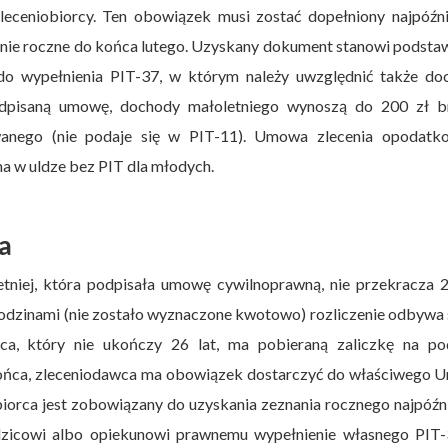
ceniobiorcy. Ten obowiązek musi zostać dopełniony najpóźni
anie roczne do końca lutego. Uzyskany dokument stanowi podsta
 do wypełnienia PIT-37, w którym należy uwzględnić także do
odpisaną umowę, dochody małoletniego wynoszą do 200 zł br
wanego (nie podaje się w PIT-11). Umowa zlecenia opodatk
a w uldze bez PIT dla młodych.
a
tniej, która podpisała umowę cywilnoprawną, nie przekracza 
odzinami (nie zostało wyznaczone kwotowo) rozliczenie odbywa 
ca, który nie ukończy 26 lat, ma pobieraną zaliczkę na po
ońca, zleceniodawca ma obowiązek dostarczyć do właściwego U
iorca jest zobowiązany do uzyskania zeznania rocznego najpóźn
dzicowi albo opiekunowi prawnemu wypełnienie własnego PIT-