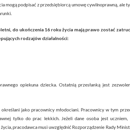
ycia mogą podpisać z przedsiębiorcą umowę cywilnoprawną, ale t
runki.
etni, do ukończenia 16 roku życia mają prawo zostać zatrud
pujących rodzajów działalności:
rawnego opiekuna dziecka. Ostatnią przesłanką jest zezwolen
 określani jako pracownicy młodociani. Pracownicy w tym prze
nej tylko do prac lekkich. Jeżeli dane osoba jest uczniem, 
oku życia, pracodawca musi uwzględnić Rozporządzenie Rady Minis