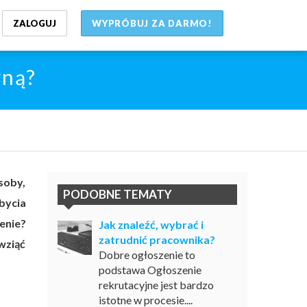
ZALOGUJ
WYPRÓBUJ ZA DARMO!
wną?
soby,
PODOBNE TEMATY
bycia
enie?
Jak znaleźć, wybrać i
zatrudnić pracownika?
wziąć
Dobre ogłoszenie to
podstawa Ogłoszenie
rekrutacyjne jest bardzo
istotne w procesie....