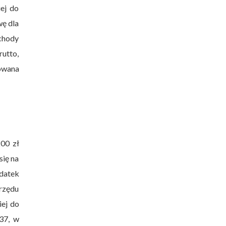
ej do
wę dla
chody
utto,
owana
200 zł
się na
datek
rzędu
iej do
37, w