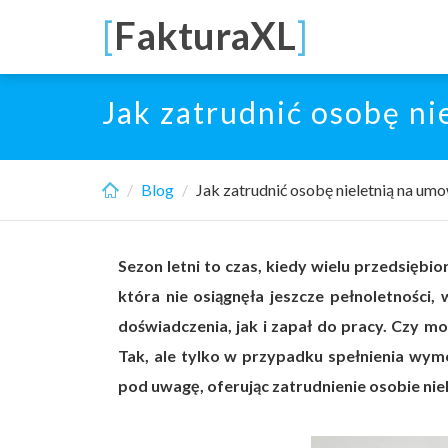
Skip
[
FakturaXL
]
to
main
content
Jak zatrudnić osobę n
Blog
Jak zatrudnić osobę nieletnią na u
Sezon letni to czas, kiedy wielu przedsięb
która nie osiągnęła jeszcze pełnoletnośc
doświadczenia, jak i zapał do pracy. Czy m
Tak, ale tylko w przypadku spełnienia wy
pod uwagę, oferując zatrudnienie osobie niel