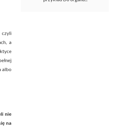
czyli
ch, a
ktyce
ełnej
a albo
i nie
ię na