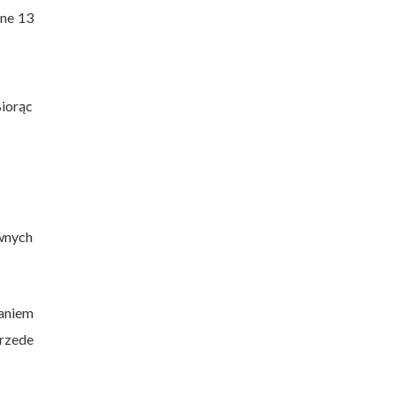
one 13
iorąc
awnych
waniem
rzede