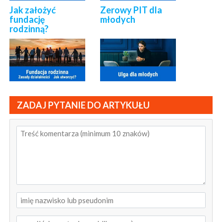
Jak założyć
Zerowy PIT dla
fundację
młodych
rodzinną?
ZADAJ PYTANIE DO ARTYKUŁU