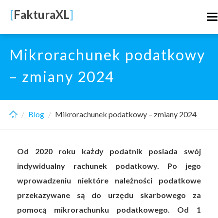
Skip
[
FakturaXL
]
T
to
n
main
content
Mikrorachunek podatkowy
– zmiany 2024
Blog
Mikrorachunek podatkowy – zmiany 2024
Od 2020 roku każdy podatnik posiada swój
indywidualny rachunek podatkowy. Po jego
wprowadzeniu niektóre należności podatkowe
przekazywane są do urzędu skarbowego za
pomocą mikrorachunku podatkowego. Od 1