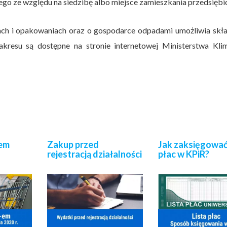
go ze względu na siedzibę albo miejsce zamieszkania przedsiębi
ach i opakowaniach oraz o gospodarce odpadami umożliwia skła
kresu są dostępne na stronie internetowej Ministerstwa Klim
-em
Zakup przed
Jak zaksięgować 
rejestracją działalności
płac w KPiR?