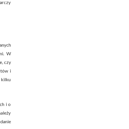
arczy
danych
mi. W
e, czy
któw i
kilku
h i o
ależy
zdanie