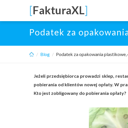
Skip
[
FakturaXL
]
to
main
content
Podatek za opakowania 
Blog
Podatek za opakowania plastikowe, 
Jeżeli przedsiębiorca prowadzi sklep, rest
pobierania od klientów nowej opłaty. W p
Kto jest zobligowany do pobierania opłaty?