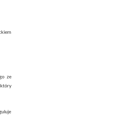
ątkiem
go ze
 który
guluje