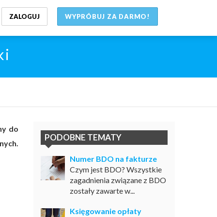
ZALOGUJ
WYPRÓBUJ ZA DARMO!
ki
ny do
PODOBNE TEMATY
nych.
Numer BDO na fakturze
Czym jest BDO? Wszystkie
zagadnienia związane z BDO
zostały zawarte w...
Księgowanie opłaty