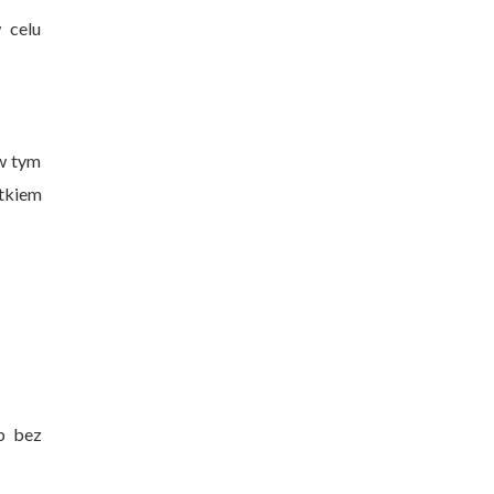
 celu
 w tym
ątkiem
b bez