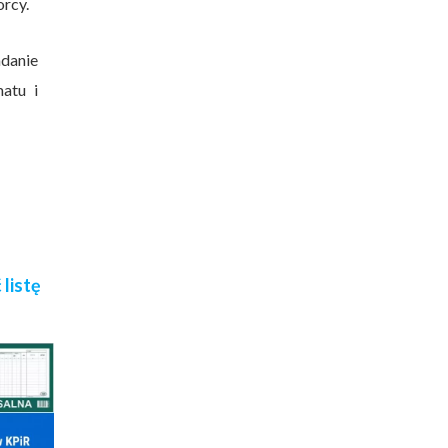
orcy.
danie
atu i
listę