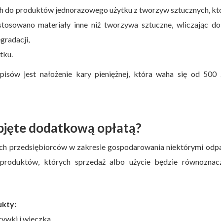
 do produktów jednorazowego użytku z tworzyw sztucznych, któ
tosowano materiały inne niż tworzywa sztuczne, wliczając do
gradacji,
tku.
isów jest nałożenie kary pieniężnej, która waha się od 500 
objęte dodatkową opłatą?
ch przedsiębiorców w zakresie gospodarowania niektórymi odp
produktów, których sprzedaż albo użycie będzie równoznac
ukty:
rywki i wieczka