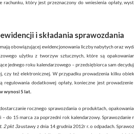
rachunku, który jest przeznaczony do wniesienia opłaty, wyst
widencji i składania sprawozdania
mają obowiązującej ewidencjonowania liczby nabytych oraz wy
owego użytku z tworzyw sztucznych, które są opakowania
zące jednego roku kalendarzowego – przedsiębiorca sam decyduj
j, czy też elektronicznej. W przypadku prowadzenia kilku obie
 regulowania dodatkowej opłaty, konieczne jest prowadzenie 
wynosi 5 lat.
dostarczanie rocznego sprawozdania o produktach, opakowaniac
 – do 15 marca za poprzedni rok kalendarzowy. Sprawozdanie n
t. 2 pkt 3a
ustawy z dnia 14 grudnia 2012r r. o odpadach. Sprawo