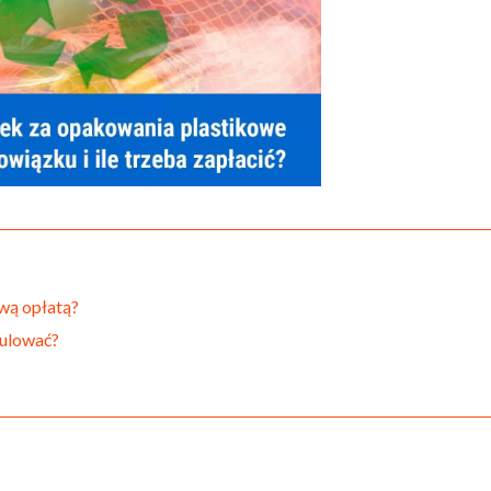
wą opłatą?
gulować?
?