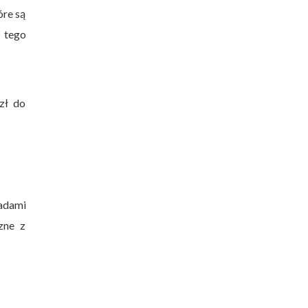
re są
 tego
zł do
adami
zne z