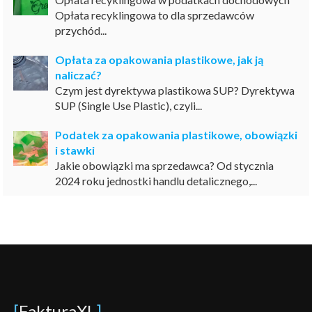
Opłata recyklingowa to dla sprzedawców
przychód...
Opłata za opakowania plastikowe, jak ją
naliczać?
Czym jest dyrektywa plastikowa SUP? Dyrektywa
SUP (Single Use Plastic), czyli...
Podatek za opakowania plastikowe, obowiązki
i stawki
Jakie obowiązki ma sprzedawca? Od stycznia
2024 roku jednostki handlu detalicznego,...
[
FakturaXL
]