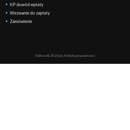
KP dowód wpłaty
Wezwanie do zapłaty
Zamówienie
FakturaXL © 2026.
Polityka prywatności