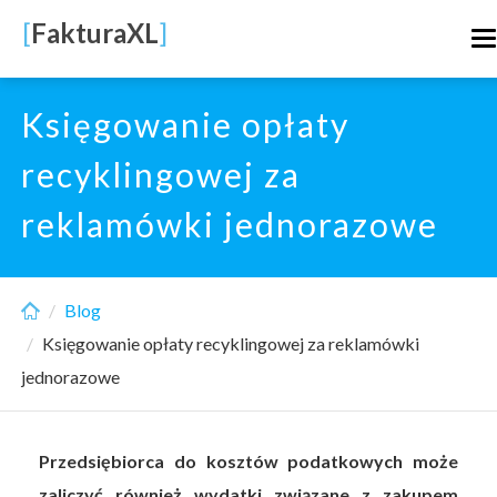
Skip
[
FakturaXL
]
T
to
n
main
content
Księgowanie opłaty
recyklingowej za
reklamówki jednorazowe
Blog
Księgowanie opłaty recyklingowej za reklamówki
jednorazowe
Przedsiębiorca do kosztów podatkowych może
zaliczyć również wydatki związane z zakupem