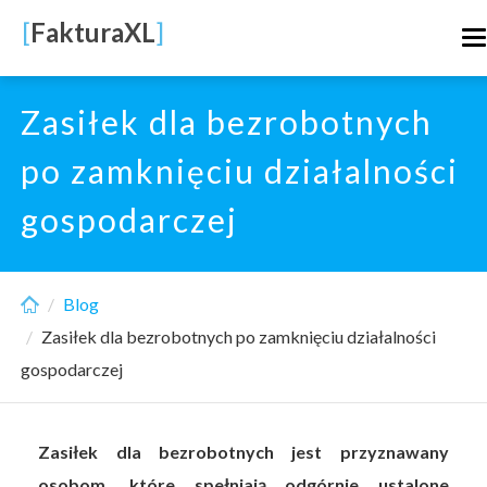
Skip
[
FakturaXL
]
T
to
n
main
content
Zasiłek dla bezrobotnych
po zamknięciu działalności
gospodarczej
Blog
Zasiłek dla bezrobotnych po zamknięciu działalności
gospodarczej
Zasiłek dla bezrobotnych jest przyznawany
osobom, które spełniają odgórnie ustalone