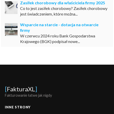
Zasiłek chorobowy dla właściciela firmy 2025
Co to jest zasiłek chorobowy? Zasiłek chorobowy
jest świadczeniem, które można...
Wsparcie na starcie - dotacja na otwarcie
firmy
W czerwcu 2024 roku Bank Gospodarstwa
Krajowego (BGK) podpisał nowe...
[
FakturaXL
]
Fakturowanie łatwe jak nigdy
INNE STRONY