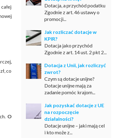
Dotacja, a przychód podatku
całej
Zgodnie z art. 46 ustawy o
 nowej
promocji...
Jak rozliczać dotacje w
KPIR?
Dotacja jako przychód
Zgodnie z art. 14 ust. 2 pkt 2...
rczej,
Dotacja z Unii, jak rozliczyć
zł, co
zwrot?
Czym są dotacje unijne?
Dotacje unijne mają za
zadanie pomóc krajom...
Jak pozyskać dotacje z UE
na rozpoczęcie
ych.
O
działalności?
Dotacje unijne – jaki mają cel
i kto może z...