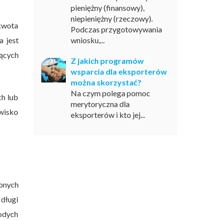
pieniężny (finansowy),
niepieniężny (rzeczowy).
 kwota
Podczas przygotowywania
a jest
wniosku,...
zących
Z jakich programów
wsparcia dla eksporterów
można skorzystać?
Na czym polega pomoc
h lub
merytoryczna dla
owisko
eksporterów i kto jej...
ępnych
 długi
łodych