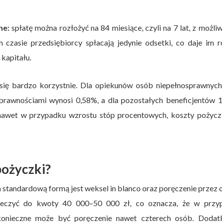
ne:
spłatę można rozłożyć na 84 miesiące, czyli na 7 lat, z możli
m czasie przedsiębiorcy spłacają jedynie odsetki, co daje im 
 kapitału.
się bardzo korzystnie. Dla opiekunów osób niepełnosprawnych
osprawnościami wynosi 0,58%, a dla pozostałych beneficjentów 
 nawet w przypadku wzrostu stóp procentowych, koszty pożycz
pożyczki?
a standardową formą jest weksel in blanco oraz poręczenie przez
pieczyć do kwoty 40 000–50 000 zł, co oznacza, że w przy
konieczne może być poręczenie nawet czterech osób. Dodat