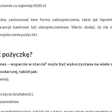
ziomie co najmniej 4500 zł.
ożna zastosować inne formy zabezpieczenia, takie jak hipote
arancje bankowe lub ubezpieczeniowe. Warto dodać, że nie 
ezpieczenia pożyczki.
ć pożyczkę?
es – wsparcie w starcie” może być wykorzystana na wiele 
odarczej, takich jak:
nia),
zęcia działalności,
e zawodowe.
przedsiębiorstwa, takich jak czynsz, przez okres maksymalnie s