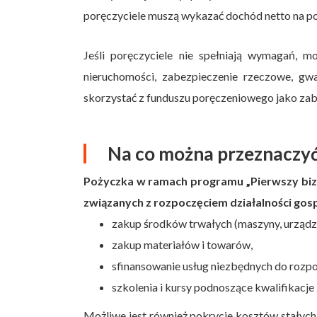
poręczyciele muszą wykazać dochód netto na po
Jeśli poręczyciele nie spełniają wymagań, m
nieruchomości, zabezpieczenie rzeczowe, gw
skorzystać z funduszu poręczeniowego jako zab
Na co można przeznaczy
Pożyczka w ramach programu „Pierwszy bizn
związanych z rozpoczęciem działalności gosp
zakup środków trwałych (maszyny, urządze
zakup materiałów i towarów,
sfinansowanie usług niezbędnych do rozpoc
szkolenia i kursy podnoszące kwalifikacj
Możliwe jest również pokrycie kosztów stałych 