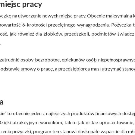
miejsc pracy
życzkę na utworzenie nowych miejsc pracy. Obecnie maksymalna
nowartość 6-krotności przeciętnego wynagrodzenia. Pożyczka t
lność, jak również dla żłobków, przedszkoli, podmiotów świadc
.
zatrudnić osoby bezrobotne, opiekunów osób niepełnosprawnyc
odstawie umowy o pracę, a przedsiębiorca musi utrzymać stan
ia
ie
” to obecnie jeden z najlepszych produktów finansowych dost
 Dzięki atrakcyjnym warunkom, takim jak niskie oprocentowanie,
zenia pożyczki, program ten stanowi doskonałe wsparcie dla m