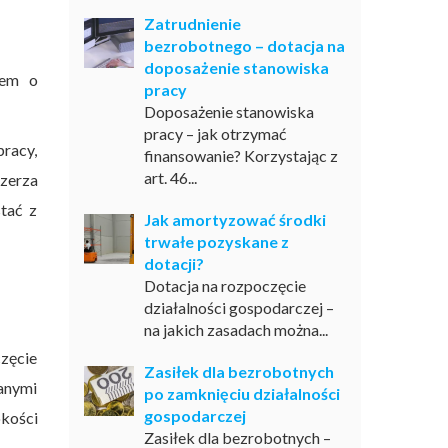
Zatrudnienie
bezrobotnego – dotacja na
doposażenie stanowiska
iem o
pracy
Doposażenie stanowiska
pracy – jak otrzymać
pracy,
finansowanie? Korzystając z
art. 46...
szerza
stać z
Jak amortyzować środki
trwałe pozyskane z
dotacji?
Dotacja na rozpoczęcie
działalności gospodarczej –
na jakich zasadach można...
częcie
Zasiłek dla bezrobotnych
danymi
po zamknięciu działalności
gospodarczej
okości
Zasiłek dla bezrobotnych –