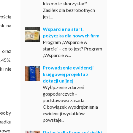
kto może skorzystać?
Zasiłek dla bezrobotnych
wością
jest...
rok na
Wsparcie na start,
pożyczka dla nowych firm
Program „Wsparcie w
starcie” – co to jest? Program
 oraz
„Wsparcie w...
1,45%.
Prowadzenie ewidencji
ki nie
księgowej projektu z
dotacji unijnej
Wyłączenie zdarzeń
gospodarczych –
podstawowa zasada
Obowiązek wyodrębnienia
 osoby
ewidencji wydatków
powstaje...
padku
kowo,
Dotacje dla firmy ze ścieżki