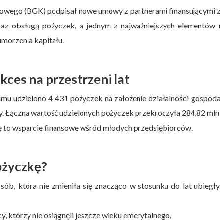
wego (BGK) podpisał nowe umowy z partnerami finansującymi z 
 oraz obsługą pożyczek, a jednym z najważniejszych elementów
morzenia kapitału.
kces na przestrzeni lat
u udzielono 4 431 pożyczek na założenie działalności gospoda
cy. Łączna wartość udzielonych pożyczek przekroczyła 284,82 mln 
ię to wsparcie finansowe wśród młodych przedsiębiorców.
ożyczkę?
sób, która nie zmieniła się znacząco w stosunku do lat ubiegł
y, którzy nie osiągnęli jeszcze wieku emerytalnego,