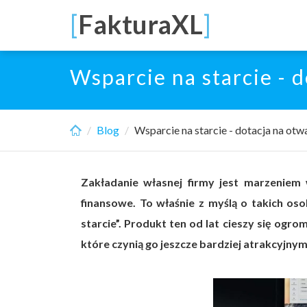
Skip
[
FakturaXL
]
to
main
content
Wsparcie na starcie - 
Blog
Wsparcie na starcie - dotacja na otw
Zakładanie własnej firmy jest marzeniem 
finansowe. To właśnie z myślą o takich o
starcie”. Produkt ten od lat cieszy się og
które czynią go jeszcze bardziej atrakcyjny