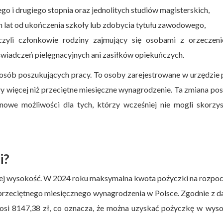
go i drugiego stopnia oraz jednolitych studiów magisterskich,
h lat od ukończenia szkoły lub zdobycia tytułu zawodowego,
czyli członkowie rodziny zajmujący się osobami z orzeczen
 świadczeń pielęgnacyjnych ani zasiłków opiekuńczych.
 osób poszukujących pracy. To osoby zarejestrowane w urzędzie 
ały więcej niż przeciętne miesięczne wynagrodzenie. Ta zmiana po
nowe możliwości dla tych, którzy wcześniej nie mogli skorzy
i?
jej wysokość. W 2024 roku maksymalna kwota pożyczki na rozpo
od przeciętnego miesięcznego wynagrodzenia w Polsce. Zgodnie z 
osi 8147,38 zł, co oznacza, że można uzyskać pożyczkę w wys