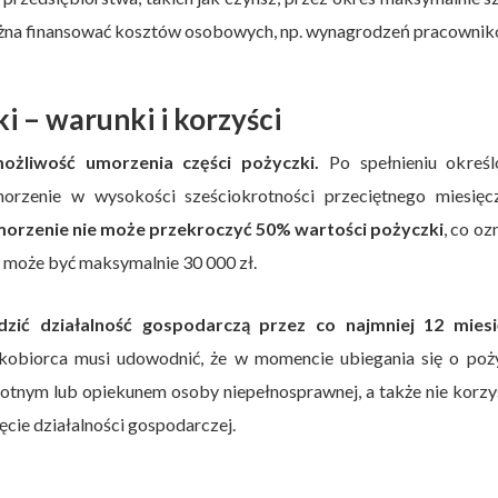
można finansować kosztów osobowych, np. wynagrodzeń pracownik
i – warunki i korzyści
ożliwość umorzenia części pożyczki.
Po spełnieniu określ
orzenie w wysokości sześciokrotności przeciętnego miesięc
orzenie nie może przekroczyć 50% wartości pożyczki
, co oz
 może być maksymalnie 30 000 zł.
zić działalność gospodarczą przez co najmniej 12 miesi
obiorca musi udowodnić, że w momencie ubiegania się o poż
botnym lub opiekunem osoby niepełnosprawnej, a także nie korzy
cie działalności gospodarczej.