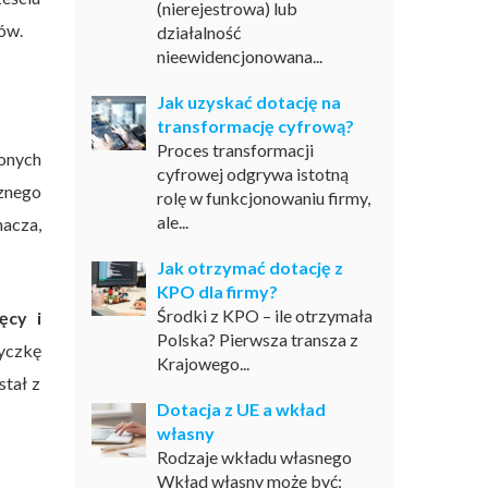
(nierejestrowa) lub
ów.
działalność
nieewidencjonowana...
Jak uzyskać dotację na
transformację cyfrową?
Proces transformacji
onych
cyfrowej odgrywa istotną
znego
rolę w funkcjonowaniu firmy,
ale...
nacza,
Jak otrzymać dotację z
KPO dla firmy?
Środki z KPO – ile otrzymała
ęcy i
Polska? Pierwsza transza z
yczkę
Krajowego...
stał z
Dotacja z UE a wkład
własny
Rodzaje wkładu własnego
Wkład własny może być: