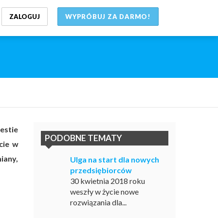
ZALOGUJ
WYPRÓBUJ ZA DARMO!
estie
PODOBNE TEMATY
cie w
iany,
Ulga na start dla nowych
przedsiębiorców
30 kwietnia 2018 roku
weszły w życie nowe
rozwiązania dla...