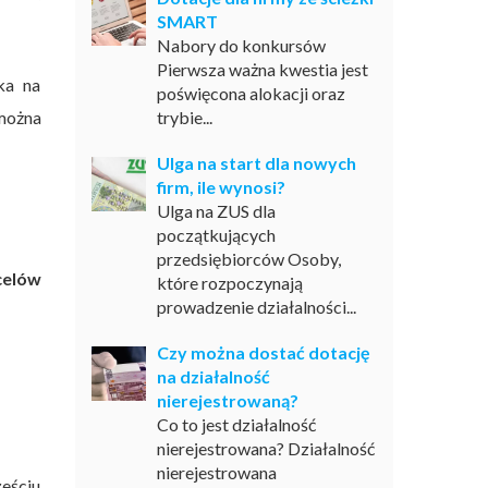
SMART
Nabory do konkursów
Pierwsza ważna kwestia jest
ka na
poświęcona alokacji oraz
można
trybie...
Ulga na start dla nowych
firm, ile wynosi?
Ulga na ZUS dla
początkujących
przedsiębiorców Osoby,
celów
które rozpoczynają
prowadzenie działalności...
Czy można dostać dotację
na działalność
nierejestrowaną?
Co to jest działalność
nierejestrowana? Działalność
nierejestrowana
ześciu