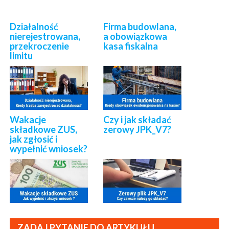
Działalność
Firma budowlana,
nierejestrowana,
a obowiązkowa
przekroczenie
kasa fiskalna
limitu
Wakacje
Czy i jak składać
składkowe ZUS,
zerowy JPK_V7?
jak zgłosić i
wypełnić wniosek?
ZADAJ PYTANIE DO ARTYKUŁU