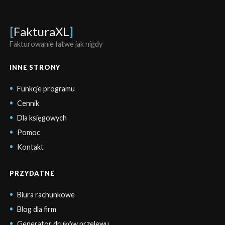
[
FakturaXL
]
Fakturowanie łatwe jak nigdy
INNE STRONY
Funkcje programu
Cennik
Dla księgowych
Pomoc
Kontakt
PRZYDATNE
Biura rachunkowe
Blog dla firm
Generator druków przelewu