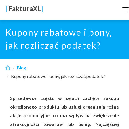
Skip
[
FakturaXL
]
T
to
n
main
content
Kupony rabatowe i bony,
jak rozliczać podatek?
Blog
Kupony rabatowe i bony, jak rozliczać podatek?
Sprzedawcy często w celach zachęty zakupu
określonego produktu lub usługi organizują rożne
akcje promocyjne, co ma wpływ na zwiększenie
atrakcyjności towarów lub usług. Najczęściej