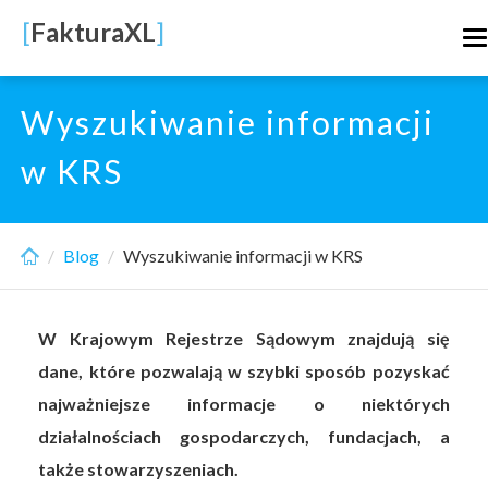
Skip
[
FakturaXL
]
T
to
n
main
content
Wyszukiwanie informacji
w KRS
Blog
Wyszukiwanie informacji w KRS
W Krajowym Rejestrze Sądowym znajdują się
dane, które pozwalają w szybki sposób pozyskać
najważniejsze informacje o niektórych
działalnościach gospodarczych, fundacjach, a
także stowarzyszeniach.