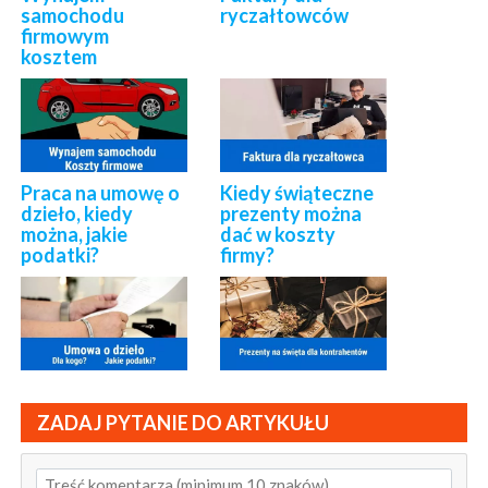
samochodu
ryczałtowców
firmowym
kosztem
Praca na umowę o
Kiedy świąteczne
dzieło, kiedy
prezenty można
można, jakie
dać w koszty
podatki?
firmy?
ZADAJ PYTANIE DO ARTYKUŁU