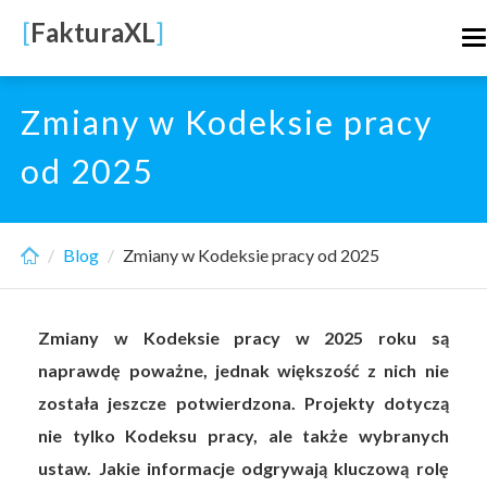
Skip
[
FakturaXL
]
T
to
n
main
content
Zmiany w Kodeksie pracy
od 2025
Blog
Zmiany w Kodeksie pracy od 2025
Zmiany w Kodeksie pracy w 2025 roku są
naprawdę poważne, jednak większość z nich nie
została jeszcze potwierdzona. Projekty dotyczą
nie tylko Kodeksu pracy, ale także wybranych
ustaw. Jakie informacje odgrywają kluczową rolę