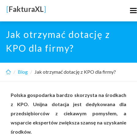
Skip
[
FakturaXL
]
T
to
n
main
content
Jak otrzymać dotację z
KPO dla firmy?
Blog
Jak otrzymać dotację z KPO dla firmy?
Polska gospodarka bardzo skorzysta na środkach
z KPO. Unijna dotacja jest dedykowana dla
przedsiębiorców z ciekawym pomysłem, a
wsparcie ekspertów zwiększa szansę na uzyskanie
środków.