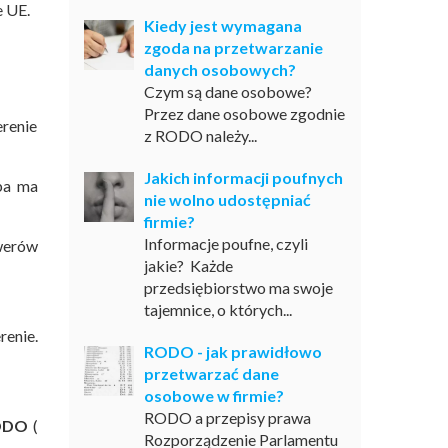
e UE.
Kiedy jest wymagana
zgoda na przetwarzanie
danych osobowych?
Czym są dane osobowe?
Przez dane osobowe zgodnie
erenie
z RODO należy...
Jakich informacji poufnych
iba ma
nie wolno udostępniać
firmie?
Informacje poufne, czyli
rwerów
jakie? Każde
przedsiębiorstwo ma swoje
tajemnice, o których...
renie.
RODO - jak prawidłowo
przetwarzać dane
osobowe w firmie?
RODO a przepisy prawa
RODO
(
Rozporządzenie Parlamentu