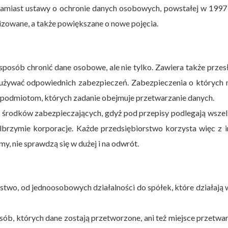
amiast ustawy o ochronie danych osobowych, powstałej w 1997 
zowane, a także powiększane o nowe pojęcia.
posób chronić dane osobowe, ale nie tylko. Zawiera także przes
y używać odpowiednich zabezpieczeń. Zabezpieczenia o których
 podmiotom, których zadanie obejmuje przetwarzanie danych.
 środków zabezpieczających, gdyż pod przepisy podlegają wsze
olbrzymie korporacje. Każde przedsiębiorstwo korzysta więc z 
y, nie sprawdzą się w dużej i na odwrót.
wo, od jednoosobowych działalności do spółek, które działają 
b, których dane zostają przetworzone, ani też miejsce przetwa