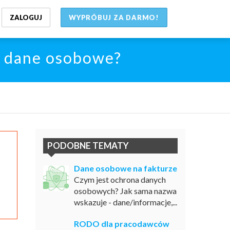
ZALOGUJ
WYPRÓBUJ ZA DARMO!
ć dane osobowe?
PODOBNE TEMATY
Dane osobowe na fakturze
Czym jest ochrona danych
osobowych? Jak sama nazwa
wskazuje - dane/informacje,...
RODO dla pracodawców