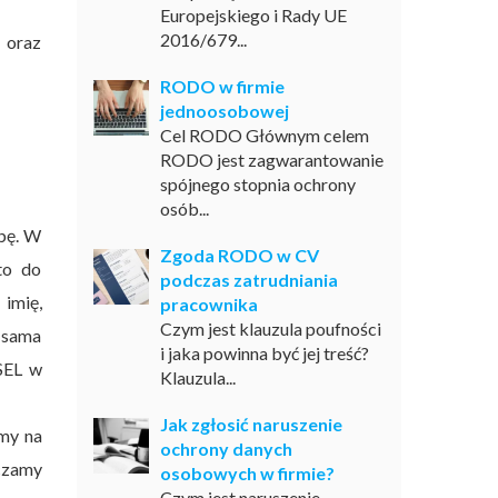
Europejskiego i Rady UE
2016/679...
 oraz
RODO w firmie
jednoosobowej
Cel RODO Głównym celem
RODO jest zagwarantowanie
spójnego stopnia ochrony
osób...
bę. W
Zgoda RODO w CV
to do
podczas zatrudniania
 imię,
pracownika
Czym jest klauzula poufności
a sama
i jaka powinna być jej treść?
ESEL w
Klauzula...
Jak zgłosić naruszenie
amy na
ochrony danych
iczamy
osobowych w firmie?
Czym jest naruszenie