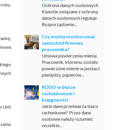
roku.
Ochrona danych osobowych
Kwestie związane z ochroną
danych osobowych reguluje
Rozporządzenie...
Czy można monitorować
łankę,
samochód firmowy
 mowa
pracownika?
Umowa powierzenia mienia
Pracownik, któremu zostało
lkiego
powierzone mienie w postaci:
innych
pieniędzy, papierów...
RODO w biurze
rachunkowym i
księgowości
Jakie dane przetwarza biuro
w Unii
rachunkowe? Przez dane
osobowe należy rozumieć
rzania
wszelkie...