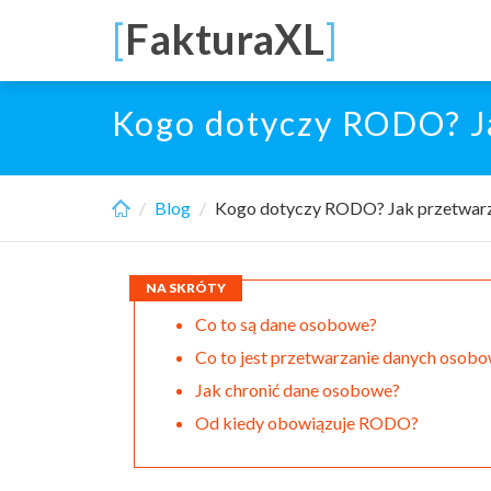
Skip
[
FakturaXL
]
to
main
content
Kogo dotyczy RODO? Ja
Blog
Kogo dotyczy RODO? Jak przetwarz
NA SKRÓTY
Co to są dane osobowe?
Co to jest przetwarzanie danych osob
Jak chronić dane osobowe?
Od kiedy obowiązuje RODO?