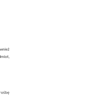
wnież
miot,
rośbę