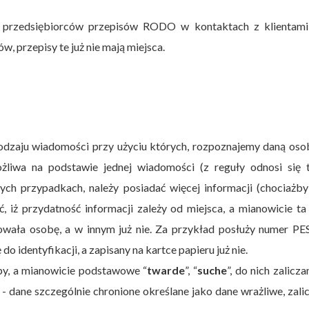
 przedsiębiorców przepisów RODO w kontaktach z klientami
, przepisy te już nie mają miejsca.
dzaju wiadomości przy użyciu których, rozpoznajemy daną oso
ożliwa na podstawie jednej wiadomości (z reguły odnosi się 
ych przypadkach, należy posiadać więcej informacji (chociażby
, iż przydatność informacji zależy od miejsca, a mianowicie t
owała osobę, a w innym już nie. Za przykład posłuży numer P
identyfikacji, a zapisany na kartce papieru już nie.
y, a mianowicie podstawowe “
twarde
”, “
suche
”, do nich zalicz
p - dane szczególnie chronione określane jako dane wrażliwe, zal