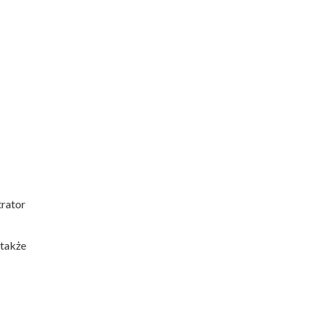
trator
 także