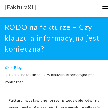
Skip
[
FakturaXL
]
T
to
n
main
content
RODO na fakturze – Czy
klauzula informacyjna jest
konieczna?
Blog
RODO na fakturze – Czy klauzula informacyjna jest
konieczna?
Faktury wystawiane przez przedsiębiorców na
rzecz osób fizycznych i prawnych podlegają