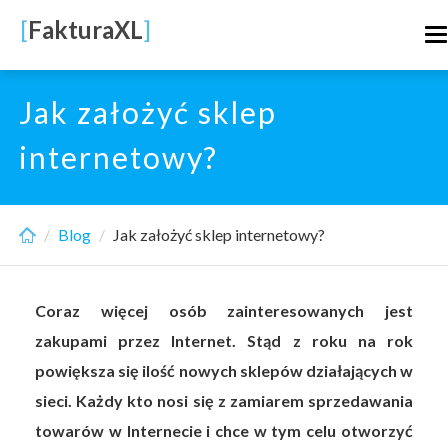
Skip
[
FakturaXL
]
T
to
n
main
content
Jak założyć sklep
internetowy?
Blog
Jak założyć sklep internetowy?
Coraz więcej osób zainteresowanych jest
zakupami przez Internet. Stąd z roku na rok
powiększa się ilość nowych sklepów działających w
sieci. Każdy kto nosi się z zamiarem sprzedawania
towarów w Internecie i chce w tym celu otworzyć