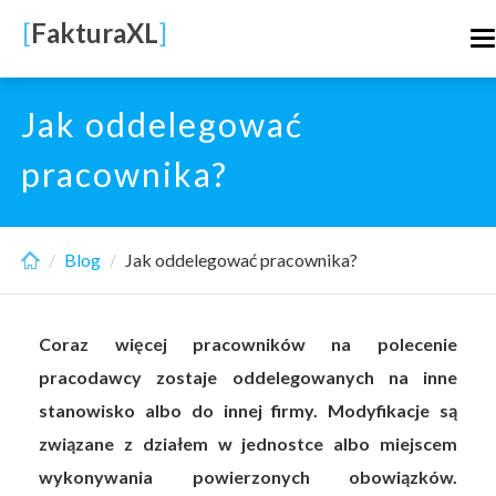
Skip
[
FakturaXL
]
T
to
n
main
content
Jak oddelegować
pracownika?
Blog
Jak oddelegować pracownika?
Coraz więcej pracowników na polecenie
pracodawcy zostaje oddelegowanych na inne
stanowisko albo do innej firmy. Modyfikacje są
związane z działem w jednostce albo miejscem
wykonywania powierzonych obowiązków.