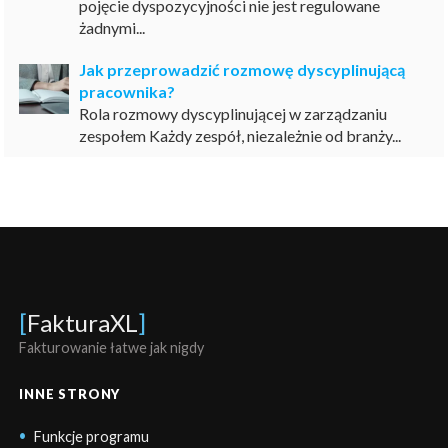
pojęcie dyspozycyjności nie jest regulowane
żadnymi...
Jak przeprowadzić rozmowę dyscyplinującą
pracownika?
Rola rozmowy dyscyplinującej w zarządzaniu
zespołem Każdy zespół, niezależnie od branży...
[
FakturaXL
]
Fakturowanie łatwe jak nigdy
INNE STRONY
Funkcje programu