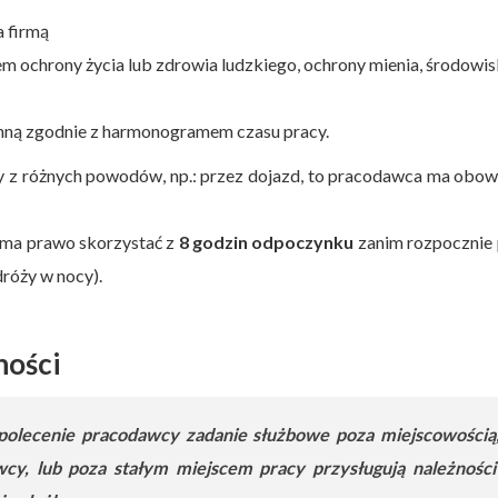
 firmą
m ochrony życia lub zdrowia ludzkiego, ochrony mienia, środowi
inną zgodnie z harmonogramem czasu pracy.
y z różnych powodów, np.: przez dojazd, to pracodawca ma obo
ma prawo skorzystać z
8 godzin odpoczynku
zanim rozpocznie 
dróży w nocy).
ności
olecenie pracodawcy zadanie służbowe poza miejscowością
awcy, lub poza stałym miejscem pracy przysługują należności