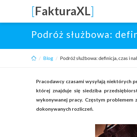
Skip
[
FakturaXL
]
to
main
content
Podróż służbowa: defini
Blog
Podróż służbowa: definicja, czas i na
Pracodawcy czasami wysyłają niektórych p
której znajduje się siedziba przedsiębi
wykonywanej pracy. Częstym problemem z 
dokonywanych rozliczeń.