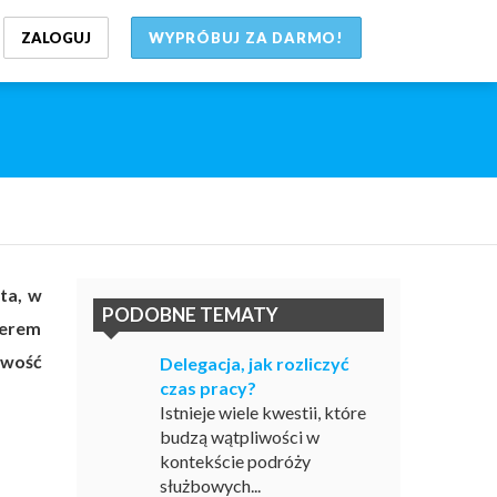
ZALOGUJ
WYPRÓBUJ ZA DARMO!
ta, w
PODOBNE TEMATY
terem
owość
Delegacja, jak rozliczyć
czas pracy?
Istnieje wiele kwestii, które
budzą wątpliwości w
kontekście podróży
służbowych...