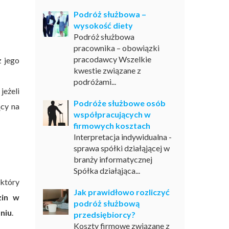
Podróż służbowa –
wysokość diety
Podróż służbowa
pracownika – obowiązki
pracodawcy Wszelkie
z jego
kwestie związane z
podróżami...
jeżeli
Podróże służbowe osób
ący na
współpracujących w
firmowych kosztach
Interpretacja indywidualna -
sprawa spółki działąjącej w
branży informatycznej
Spółka działąjąca...
 który
Jak prawidłowo rozliczyć
zin w
podróż służbową
niu
.
przedsiębiorcy?
Koszty firmowe związane z