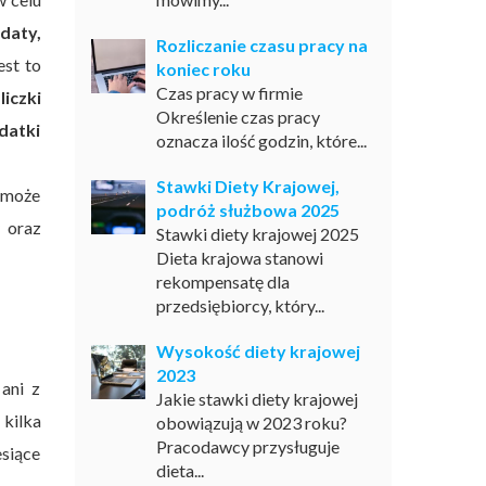
daty,
Rozliczanie czasu pracy na
est to
koniec roku
Czas pracy w firmie
iczki
Określenie czas pracy
datki
oznacza ilość godzin, które...
Stawki Diety Krajowej,
 może
podróż służbowa 2025
 oraz
Stawki diety krajowej 2025
Dieta krajowa stanowi
rekompensatę dla
przedsiębiorcy, który...
Wysokość diety krajowej
2023
ani z
Jakie stawki diety krajowej
kilka
obowiązują w 2023 roku?
Pracodawcy przysługuje
esiące
dieta...