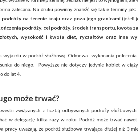
orma zalecana. Na druku powinny znaleźć się takie terminy jak:
 podróży na terenie kraju oraz poza jego granicami
(jeżeli j
kończenia podróży, cel podróży, środek transportu, kwota zal
złotych, wysokość i kwota diet, ryczałtów oraz inne wy
ia wyjazdu w podróż służbową. Odmowa wykonania polecenia
sunku do niego. Powyższe nie dotyczy jedynie kobiet w ciąży
 do lat 4.
ługo może trwać?
 kwestii związanych z liczbą odbywanych podróży służbowych 
hać w delegację kilka razy w roku. Podróż może trwać nawet 
awa pracy uważają, że podróż służbowa trwająca dłużej niż 3 mi