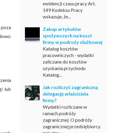
ewidencji czasu pracy Art.
149 Kodeksu Pracy
wskazuje, że...
 poza
Zakup artykułów
spożywczych na koszt
adowo:
firmy w podroży służbowej
Katalog kosztów
pracowniczych - wydatki
zaliczane do kosztów
uzyskania przychodu
Katalog...
zenia
Jak rozliczyć zagraniczną
gi lub
delegację właściciela
firmy?
Wydatki rozliczane w
ramach podróży
zagranicznej O podróży
zagranicznej przedsiębiorcy
w celu
mówimy...