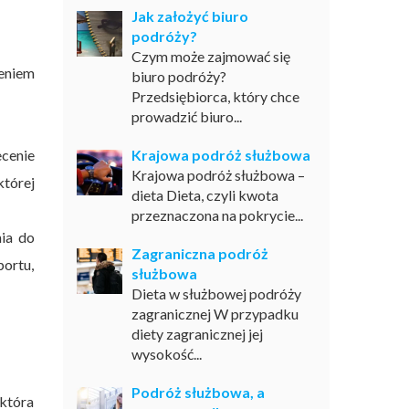
Jak założyć biuro
podróży?
Czym może zajmować się
eniem
biuro podróży?
Przedsiębiorca, który chce
prowadzić biuro...
cenie
Krajowa podróż służbowa
Krajowa podróż służbowa –
której
dieta Dieta, czyli kwota
przeznaczona na pokrycie...
nia do
Zagraniczna podróż
portu,
służbowa
Dieta w służbowej podróży
zagranicznej W przypadku
diety zagranicznej jej
wysokość...
Podróż służbowa, a
 która