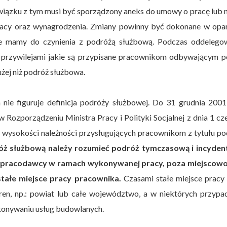
iązku z tym musi być sporządzony aneks do umowy o pracę lub 
racy oraz wynagrodzenia. Zmiany powinny być dokonane w opar
e mamy do czynienia z podróżą służbową. Podczas oddelegow
i przywilejami jakie są przypisane pracownikom odbywającym p
żej niż podróż służbowa.
ie figuruje definicja podróży służbowej. Do 31 grudnia 2001
 Rozporządzeniu Ministra Pracy i Polityki Socjalnej z dnia 1 c
z wysokości należności przysługujących pracownikom z tytułu p
óż służbową należy rozumieć podróż tymczasową i incydent
 pracodawcy w ramach wykonywanej pracy, poza miejscowo
 stałe miejsce pracy pracownika.
Czasami stałe miejsce pracy
en, np.: powiat lub całe województwo, a w niektórych przypa
ykonywaniu usług budowlanych.