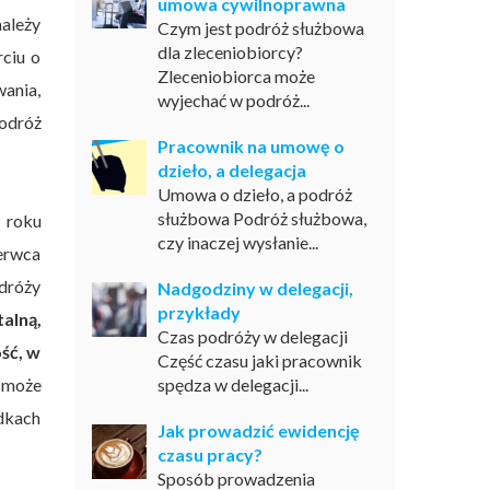
umowa cywilnoprawna
należy
Czym jest podróż służbowa
dla zleceniobiorcy?
ciu o
Zleceniobiorca może
ania,
wyjechać w podróż...
odróż
Pracownik na umowę o
dzieło, a delegacja
Umowa o dzieło, a podróż
służbowa Podróż służbowa,
 roku
czy inaczej wysłanie...
zerwca
odróży
Nadgodziny w delegacji,
przykłady
alną,
Czas podróży w delegacji
ść, w
Część czasu jaki pracownik
 może
spędza w delegacji...
dkach
Jak prowadzić ewidencję
czasu pracy?
Sposób prowadzenia