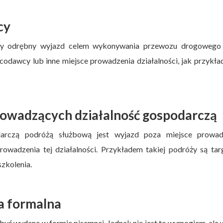
cy
dy odrębny wyjazd celem wykonywania przewozu drogowego
acodawcy lub inne miejsce prowadzenia działalności, jak przykł
owadzących działalność gospodarczą
arczą podróżą służbową jest wyjazd poza miejsce prowad
rowadzenia tej działalności. Przykładem takiej podróży są tar
zkolenia.
a formalna
yć wydane w formie pisemnej. Jednak nie jest to wymogiem, ale 