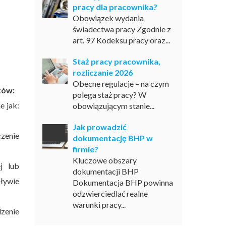
pracy dla pracownika?
Obowiązek wydania
świadectwa pracy Zgodnie z
art. 97 Kodeksu pracy oraz...
Staż pracy pracownika,
rozliczanie 2026
Obecne regulacje – na czym
ntów:
polega staż pracy? W
e jak:
obowiązującym stanie...
Jak prowadzić
zenie
dokumentację BHP w
firmie?
Kluczowe obszary
j lub
dokumentacji BHP
ływie
Dokumentacja BHP powinna
odzwierciedlać realne
warunki pracy...
dzenie