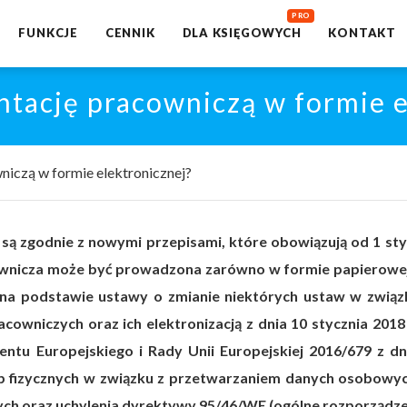
FUNKCJE
CENNIK
DLA KSIĘGOWYCH
KONTAKT
tację pracowniczą w formie e
iczą w formie elektronicznej?
ą zgodnie z nowymi przepisami, które obowiązują od 1 sty
ownicza może być prowadzona zarówno w formie papierowej 
e na podstawie ustawy o zmianie niektórych ustaw w związ
owniczych oraz ich elektronizacją z dnia 10 stycznia 2018
ntu Europejskiego i Rady Unii Europejskiej 2016/679 z dn
b fizycznych w związku z przetwarzaniem danych osobowyc
ch oraz uchylenia dyrektywy 95/46/WE (ogólne rozporządze