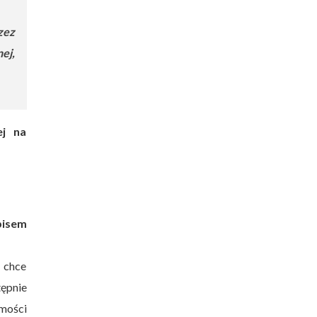
zez
ej,
ej na
pisem
i chce
ępnie
omości