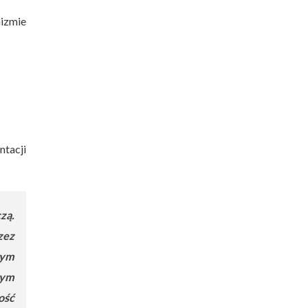
nizmie
tacji
zą.
zez
nym
nym
ość