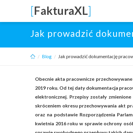
Skip
[
FakturaXL
]
to
main
content
Jak prowadzić dokumen
Blog
Jak prowadzić dokumentację pracown
Obecnie akta pracownicze przechowywane s
2019 roku. Od tej daty dokumentacja prac
elektronicznej. Przepisy zostały zmienion
skróceniem okresu przechowywania akt prac
oraz na podstawie Rozporządzenia Parlame
kwietnia 2016 roku w sprawie ochrony osó
sprawie swobodnego przepływu takich dany