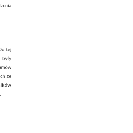
zenia
Do tej
 były
ramów
ch ze
ników
.