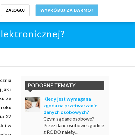
ZALOGUJ
WYPRÓBUJ ZA DARMO!
lektronicznej?
cznia
PODOBNE TEMATY
jak i
ku ze
Kiedy jest wymagana
zgoda na przetwarzanie
 roku
danych osobowych?
ia 27
Czym są dane osobowe?
h i w
Przez dane osobowe zgodnie
z RODO należy...
nie o