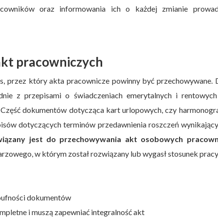
cowników oraz informowania ich o każdej zmianie prowad
kt pracowniczych
es, przez który akta pracownicze powinny być przechowywane. 
ie z przepisami o świadczeniach emerytalnych i rentowych
. Część dokumentów dotycząca kart urlopowych, czy harmonog
isów dotyczących terminów przedawnienia roszczeń wynikający
iązany jest do przechowywania akt osobowych pracow
arzowego, w którym został rozwiązany lub wygasł stosunek pracy
poufności dokumentów
letne i muszą zapewniać integralność akt