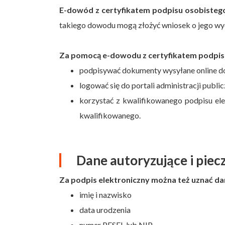
E-dowód z certyfikatem podpisu osobisteg
takiego dowodu mogą złożyć wniosek o jego wy
Za pomocą e-dowodu z certyfikatem podpis
podpisywać dokumenty wysyłane online d
logować się do portali administracji public
korzystać z kwalifikowanego podpisu el
kwalifikowanego.
Dane autoryzujące i piec
Za podpis elektroniczny można też uznać da
imię i nazwisko
data urodzenia
numer PESEL lub NIP