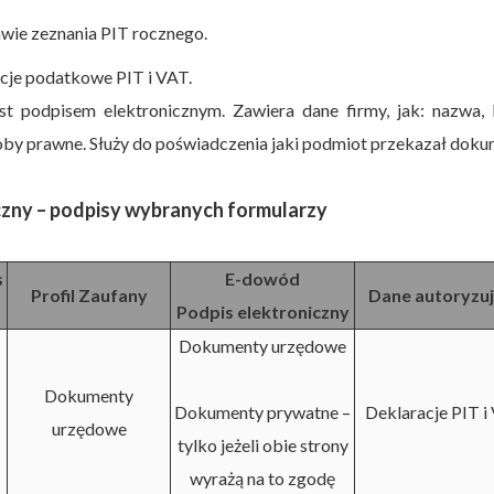
wie zeznania PIT rocznego.
cje podatkowe PIT i VAT.
jest podpisem elektronicznym. Zawiera dane firmy, jak: nazwa,
osoby prawne. Służy do poświadczenia jaki podmiot przekazał dok
czny – podpisy wybranych formularzy
s
E-dowód
Profil Zaufany
Dane autoryzuj
Podpis elektroniczny
Dokumenty urzędowe
Dokumenty
Dokumenty prywatne –
Deklaracje PIT i
urzędowe
tylko jeżeli obie strony
wyrażą na to zgodę