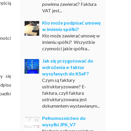
zęścią
powinna zawierać? Faktura
VAT jest...
Kto może podpisać umowę
w imieniu spółki?
Kto może zawierać umowę w
lności
imieniu spółki? Wszystkie
czynności jakie spółka...
Jak się przygotować do
wdrożenia e-faktur
wysyłanych do KSeF?
y się
Czym są faktury
dpisu
ustrukturyzowane? E-
faktura, czyli faktura
padki
ustrukturyzowana jest
dokumentem wystawianym...
Pełnomocnictwo do
wysyłki JPK_V7
Nadanie pełnomocnictwa