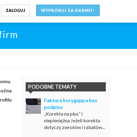
ZALOGUJ
WYPRÓBUJ ZA DARMO!
firm
domu.
PODOBNE TEMATY
można
ofilu
Faktura korygująca bez
podpisu
„Korekta na plus” i
niepieniężna Jeżeli korekta
dotyczy zwrotów i rabatów...