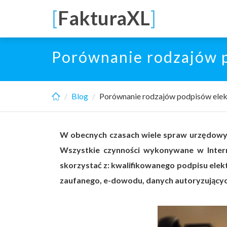
Skip
[
FakturaXL
]
to
main
content
Porównanie rodzajów p
Blog
Porównanie rodzajów podpisów elekt
W obecnych czasach wiele spraw urzędowyc
Wszystkie czynności wykonywane w Inter
skorzystać z: kwalifikowanego podpisu elek
zaufanego, e-dowodu, danych autoryzujących,