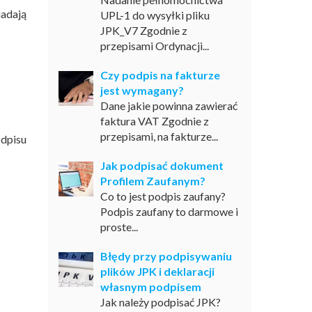
iadają
UPL-1 do wysyłki pliku
JPK_V7 Zgodnie z
przepisami Ordynacji...
Czy podpis na fakturze
jest wymagany?
Dane jakie powinna zawierać
faktura VAT Zgodnie z
przepisami, na fakturze...
dpisu
Jak podpisać dokument
Profilem Zaufanym?
Co to jest podpis zaufany?
Podpis zaufany to darmowe i
proste...
Błędy przy podpisywaniu
plików JPK i deklaracji
własnym podpisem
Jak należy podpisać JPK?