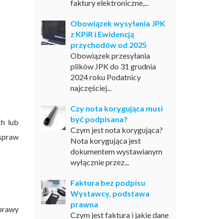
faktury elektroniczne,...
Obowiązek wysyłania JPK
z KPiR i Ewidencją
przychodów od 2025
Obowiązek przesyłania
plików JPK do 31 grudnia
2024 roku Podatnicy
najczęściej...
Czy nota korygująca musi
być podpisana?
h lub
Czym jest nota korygująca?
spraw
Nota korygująca jest
dokumentem wystawianym
wyłącznie przez...
Faktura bez podpisu
Wystawcy, podstawa
prawna
prawy
Czym jest faktura i jakie dane