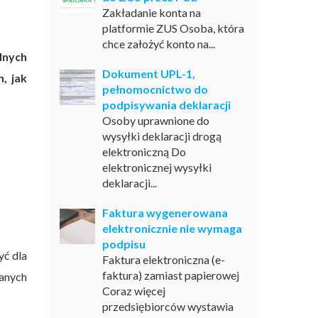
Zakładanie konta na
platformie ZUS Osoba, która
chce założyć konto na...
lnych
Dokument UPL-1,
, jak
pełnomocnictwo do
podpisywania deklaracji
Osoby uprawnione do
wysyłki deklaracji drogą
elektroniczną Do
elektronicznej wysyłki
deklaracji...
Faktura wygenerowana
elektronicznie nie wymaga
podpisu
yć dla
Faktura elektroniczna (e-
faktura) zamiast papierowej
anych
Coraz więcej
przedsiębiorców wystawia