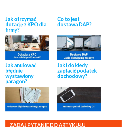
Jak otrzymać
Co to jest
dotację z KPO dla
dostawa DAP?
firmy?
Jak anulować
Jak i do kiedy
błędnie
zapłacić podatek
wystawiony
dochodowy?
paragon?
ZADAJ PYTANIE DO ARTYKUŁU