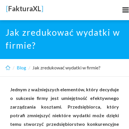
Skip
[
FakturaXL
]
T
to
n
main
content
Jak zredukować wydatki w
firmie?
Blog
Jak zredukować wydatki w firmie?
Jednym z ważniejszych elementów, który decyduje
o sukcesie firmy jest umiejętność efektywnego
zarządzania kosztami. Przedsiębiorca, który
potrafi zmniejszyć niektóre wydatki może dzięki
temu stworzyć przedsiębiorstwo konkurencyjne