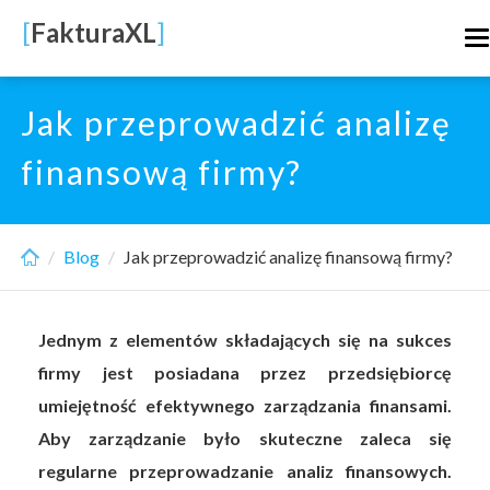
Skip
[
FakturaXL
]
T
to
n
main
content
Jak przeprowadzić analizę
finansową firmy?
Blog
Jak przeprowadzić analizę finansową firmy?
Jednym z elementów składających się na sukces
firmy jest posiadana przez przedsiębiorcę
umiejętność efektywnego zarządzania finansami.
Aby zarządzanie było skuteczne zaleca się
regularne przeprowadzanie analiz finansowych.