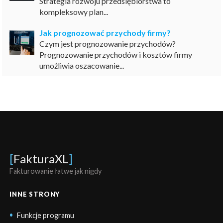
Strategia rozwoju przedsiębiorstwa to
kompleksowy plan...
Jak prognozować przychody firmy?
Czym jest prognozowanie przychodów?
Prognozowanie przychodów i kosztów firmy
umożliwia oszacowanie...
[
FakturaXL
]
Fakturowanie łatwe jak nigdy
INNE STRONY
Funkcje programu