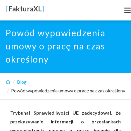
Skip
[
FakturaXL
]
T
to
n
main
content
Powód wypowiedzenia
umowy o pracę na czas
określony
Blog
Powód wypowiedzenia umowy o pracę na czas określony
Trybunał Sprawiedliwości UE zadecydował, że
przekazywanie informacji o przesłankach
wypowiedzenia umowy o pracę jedynie dla