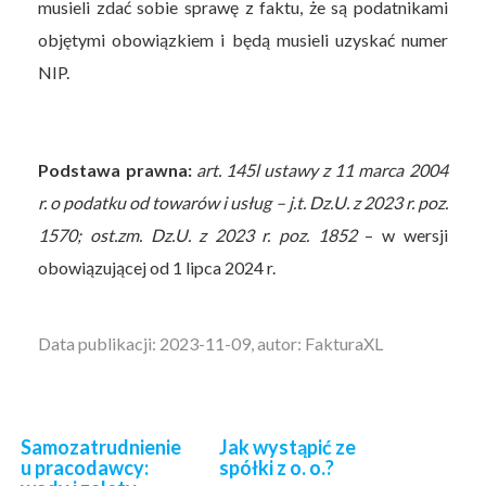
musieli zdać sobie sprawę z faktu, że są podatnikami
objętymi obowiązkiem i będą musieli uzyskać numer
NIP.
Podstawa prawna:
art. 145l ustawy z 11 marca 2004
r. o podatku od towarów i usług – j.t. Dz.U. z 2023 r. poz.
1570; ost.zm. Dz.U. z 2023 r. poz. 1852
– w wersji
obowiązującej od 1 lipca 2024 r.
Data publikacji: 2023-11-09, autor: FakturaXL
Samozatrudnienie
Jak wystąpić ze
u pracodawcy:
spółki z o. o.?