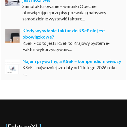
Samofakturowanie – warunki Obecnie
obowiązujące przepisy pozwalają nabywcy
samodzielnie wystawić fakturę...
Kiedy wysyłanie faktur do KSeF nie jest
obowiązkowe?
KSeF – co to jest? KSeF to Krajowy System e-
Faktur wykorzystywany...
Najem prywatny, a KSeF – kompendium wiedzy
KSeF – najważniejsze daty od 1 lutego 2026 roku
–...
[
FakturaXL
]