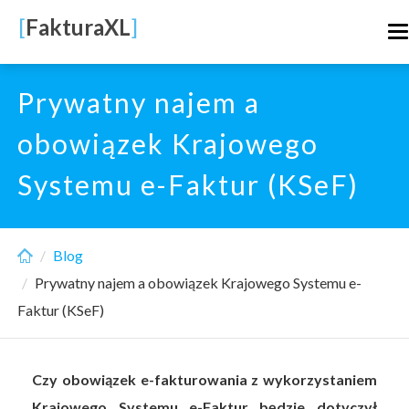
Skip
[
FakturaXL
]
T
to
n
main
content
Prywatny najem a
obowiązek Krajowego
Systemu e-Faktur (KSeF)
Blog
Prywatny najem a obowiązek Krajowego Systemu e-
Faktur (KSeF)
Czy obowiązek e-fakturowania z wykorzystaniem
Krajowego Systemu e-Faktur będzie dotyczył