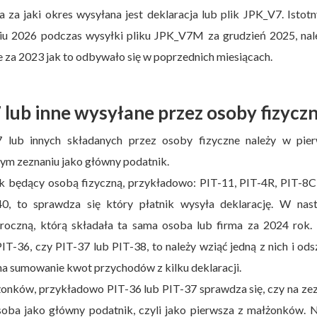
a za jaki okres wysyłana jest deklaracja lub plik JPK_V7. Istotn
u 2026 podczas wysyłki pliku JPK_V7M za grudzień 2025, nale
 za 2023 jak to odbywało się w poprzednich miesiącach.
7 lub inne wysyłane przez osoby fizycz
 lub innych składanych przez osoby fizyczne należy w pier
nym zeznaniu jako główny podatnik.
nik będący osobą fizyczną, przykładowo: PIT-11, PIT-4R, PIT-8C
40, to sprawdza się który płatnik wysyła deklarację. W nast
 roczną, którą składała ta sama osoba lub firma za 2024 rok. 
 PIT-36, czy PIT-37 lub PIT-38, to należy wziąć jedną z nich i od
na sumowanie kwot przychodów z kilku deklaracji.
żonków, przykładowo PIT-36 lub PIT-37 sprawdza się, czy na ze
soba jako główny podatnik, czyli jako pierwsza z małżonków. 