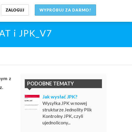
ZALOGUJ
WYPRÓBUJ ZA DARMO!
VAT i JPK_V7
nym z
PODOBNE TEMATY
z.
Jak wysłać JPK?
Wysyłka JPK w nowej
strukturze Jednolity Plik
Kontrolny JPK, czyli
ujednolicony...