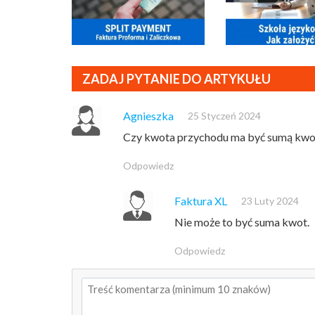
ZADAJ PYTANIE DO ARTYKUŁU
Agnieszka
25 Styczeń 2024
Czy kwota przychodu ma być sumą kwot z
Odpowiedz
Faktura XL
23 Luty 2024
Nie może to być suma kwot.
Odpowiedz