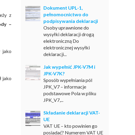
Dokument UPL-1,
pełnomocnictwo do
eży z
podpisywania deklaracji
ody –
Osoby uprawnione do
wysyłki deklaracji drogą
elektroniczną Do
elektronicznej wysyłki
 jako
deklaracji...
Jak wypełnić JPK-V7M i
JPK-V7K?
ł jako
Sposób wypełniania pól
JPK_V7 – informacje
podstawowe Pola w pliku
JPK_V7,...
Składanie deklaracji VAT-
UE
VAT UE – kto powinien go
posiadać? Numerem VAT UE