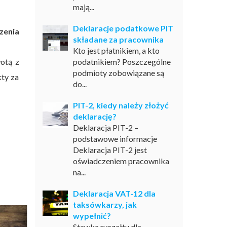
mają...
Deklaracje podatkowe PIT
zenia
składane za pracownika
Kto jest płatnikiem, a kto
otą z
podatnikiem? Poszczególne
podmioty zobowiązane są
kty za
do...
PIT-2, kiedy należy złożyć
deklarację?
Deklaracja PIT-2 –
podstawowe informacje
Deklaracja PIT-2 jest
oświadczeniem pracownika
na...
Deklaracja VAT-12 dla
taksówkarzy, jak
wypełnić?
Stawka ryczałtu dla