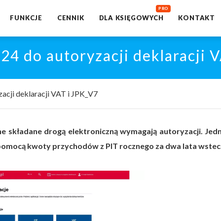
FUNKCJE
CENNIK
DLA KSIĘGOWYCH
KONTAKT
4 do autoryzacji deklaracji 
acji deklaracji VAT i JPK_V7
e składane drogą elektroniczną wymagają autoryzacji. Jed
pomocą kwoty przychodów z PIT rocznego za dwa lata wstec