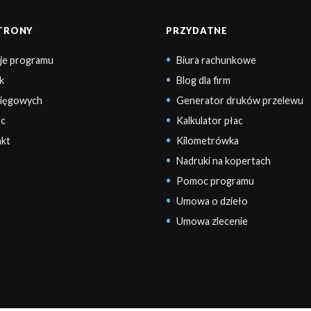
STRONY
PRZYDATNE
je programu
Biura rachunkowe
k
Blog dla firm
sięgowych
Generator druków przelewu
c
Kalkulator płac
kt
Kilometrówka
Nadruki na kopertach
Pomoc programu
Umowa o dzieło
Umowa zlecenie