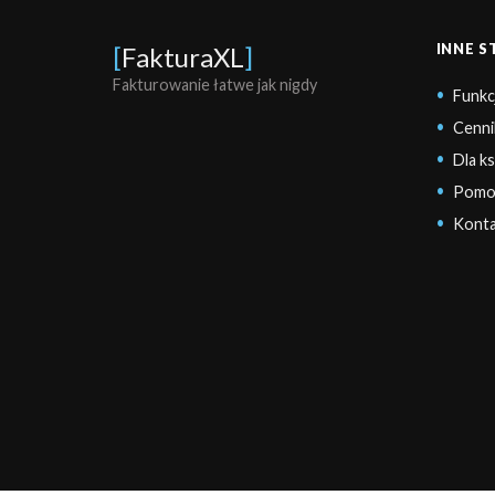
INNE 
[
FakturaXL
]
Fakturowanie łatwe jak nigdy
Funkc
Cenni
Dla k
Pomo
Konta