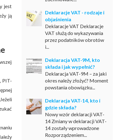
y jest
Deklaracje VAT - rodzaje i
ży ją
objaśnienia
Deklaracje VAT Deklaracje
VAT służą do wykazywania
przez podatników obrotów
i...
ne
Deklaracja VAT-9M, kto
wszej
składa i jak wypełnić?
Deklaracja VAT-9M – za jaki
, PIT-
okres należy złożyć? Moment
powstania obowiązku...
ępnej
Jeżeli
Deklaracja VAT-14, kto i
gdzie składa?
szukać
Nowy wzór deklaracji VAT-
14 Zmiany w deklaracji VAT-
znaniu
14 zostały wprowadzone
Rozporządzeniem...
Należy