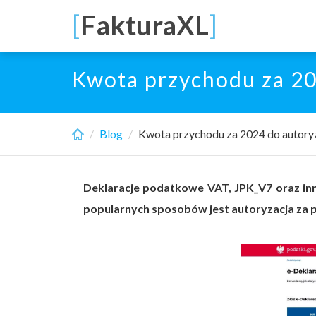
Skip
[
FakturaXL
]
to
main
content
Kwota przychodu za 202
Blog
Kwota przychodu za 2024 do autoryz
Deklaracje podatkowe VAT, JPK_V7 oraz inn
popularnych sposobów jest autoryzacja za 