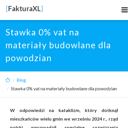
Skip
[
FakturaXL
]
T
to
n
main
content
Stawka 0% vat na
materiały budowlane dla
powodzian
Blog
Stawka 0% vat na materiały budowlane dla powodzian
W odpowiedzi na kataklizm, który dotknął
mieszkańców wielu gmin we wrześniu 2024 r., rząd
polski wprowadził specjalne rozwiązania