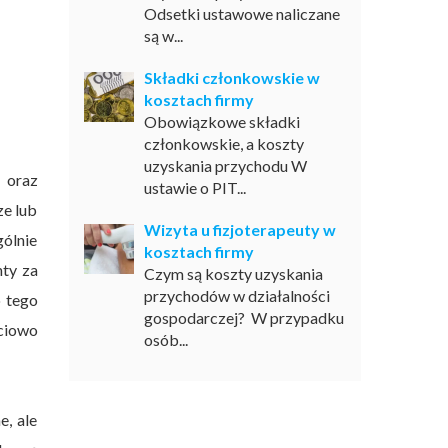
Odsetki ustawowe naliczane
są w...
Składki członkowskie w
kosztach firmy
Obowiązkowe składki
członkowskie, a koszty
uzyskania przychodu W
 oraz
ustawie o PIT...
ze lub
Wizyta u fizjoterapeuty w
gólnie
kosztach firmy
nty za
Czym są koszty uzyskania
przychodów w działalności
o tego
gospodarczej? W przypadku
ciowo
osób...
, ale