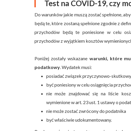
Test na COVID-19, czy 
Do warunków jakie muszą zostać spełnione, ab
będą te, które zostaną spełnione zgodnie z def
przychodów będą te poniesione w celu osi
przychodów z wyjątkiem kosztów wymieniony
Poniżej zostały wskazane
warunki, które mu
podatkowy
. Wydatek musi:
posiadać związek przyczynowo-skutkowy
być poniesiony w celu osiągnięcia przych
nie może znajdować się na liście kos
wymienione w art. 23 ust. 1 ustawy o po
nie może zostać zwrócony do podatnika
być właściwie udokumentowany.