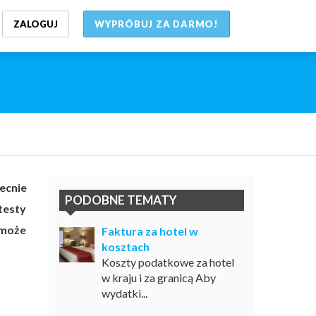
ZALOGUJ
WYPRÓBUJ ZA DARMO!
ecnie
PODOBNE TEMATY
testy
 może
Faktura za hotel w
kosztach
Koszty podatkowe za hotel
w kraju i za granicą Aby
wydatki...