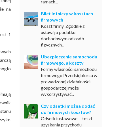
zonej
ramach...
że na
Bilet lotniczy w kosztach
firmowych
Koszt firmy Zgodnie z
ustawą o podatku
ust. 1
dochodowym od osób
fizycznych...
kowych
Ubezpieczenie samochodu
darczą
firmowego, a koszty
 mogło
Formy własności samochodu
firmowego Przedsiębiorca w
prowadzonej działalności
gospodarczej może
niają
wykorzystywać...
ownik
Czy odsetki można dodać
 stanu
do firmowych kosztów?
Odsetki ustawowe – koszt
ryzyko
uzyskania przychodu