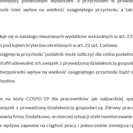
pomiędzy poniesionym wydatkiem, a przychodem w prowad
e może mieć wpływ na wielkość osiągniętego przychodu, a tak
uje się w katalogu nieuznanych wydatków wskazanych w art. 23 
o pod kątem kryteriów określonych w art. 22 ust. 1 ustawy.
osiągnięcia przychodu” podatnik może odliczyć dla celów podat
trafił udowodnić ich związek z prowadzoną działalnością gospo
eć bezpośredni wpływ na wielkość osiągniętego przychodu bądź
ychodów.
 na testy COVID-19 dla pracowników jak najbardziej speł
związek z prowadzoną działalnością gospodarczą. Zdrowy prac
wania firmy. Dodatkowo, w obecnej sytuacji stałe monitorowanie
ie wpływa zapewne na ciągłość pracy i jednocześnie zmniejsza 