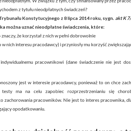
ze nieodpłatnym. W związku z tym, czy sfinansowany przez prac
zychodem z tytułu nieodpłatnych świadczeń?
rybunału Konstytucyjnego z 8 lipca 2014 roku, sygn.
akt K 7
ka można uznać nieodpłatne świadczenia, które:
 znaczy, że korzystał z nich w pełni dobrowolnie
ło w nich interesu pracodawcy) i przyniosły mu korzyść zwiększają
 indywidualnemu pracownikowi (dane świadczenie nie jest dos
oszony jest w interesie pracodawcy, ponieważ to on chce zac
na testy ma na celu zapobiec rozprzestrzenianiu się chor
o zachorowania pracowników. Nie jest to interes pracownika, d
egający opodatkowaniu.