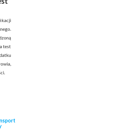
est
kacji
nego.
dzoną
a test
datku
rowia,
ci.
ansport
y