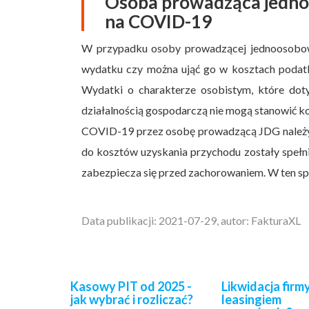
Osoba prowadząca jednoo
na COVID-19
W przypadku osoby prowadzącej jednoosobową
wydatku czy można ująć go w kosztach podat
Wydatki o charakterze osobistym, które dot
działalnością gospodarczą nie mogą stanowić k
COVID-19 przez osobę prowadzącą JDG należy 
do kosztów uzyskania przychodu zostały spełni
zabezpiecza się przed zachorowaniem. W ten spo
Data publikacji: 2021-07-29, autor: FakturaXL
Kasowy PIT od 2025 -
Likwidacja firmy
jak wybrać i rozliczać?
leasingiem