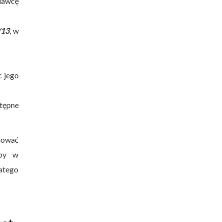
odawcę
/13
, w
c jego
tępne
hować
oby w
latego