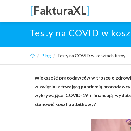
Skip
[
FakturaXL
]
to
main
content
Testy na COVID w kosz
Blog
Testy na COVID w kosztach firmy
Większość pracodawców w trosce o zdrowie
w związku z trwającą pandemią pracodawcy c
wykrywające COVID-19 i finansują wydat
stanowić koszt podatkowy?