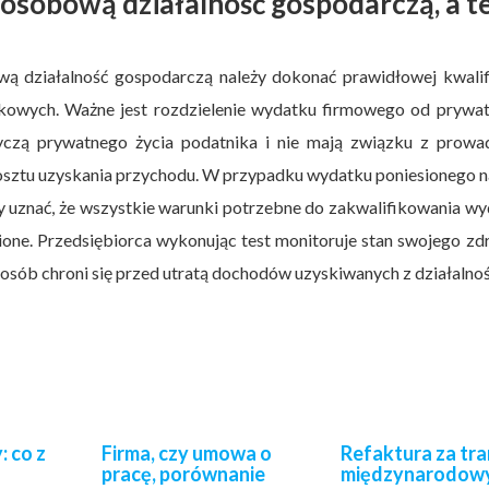
sobową działalność gospodarczą, a t
 działalność gospodarczą należy dokonać prawidłowej kwalifi
kowych. Ważne jest rozdzielenie wydatku firmowego od prywat
yczą prywatnego życia podatnika i nie mają związku z prowa
osztu uzyskania przychodu. W przypadku wydatku poniesionego n
uznać, że wszystkie warunki potrzebne do zakwalifikowania wy
one. Przedsiębiorca wykonując test monitoruje stan swojego zd
sób chroni się przed utratą dochodów uzyskiwanych z działalnoś
: co z
Firma, czy umowa o
Refaktura za tr
pracę, porównanie
międzynarodow