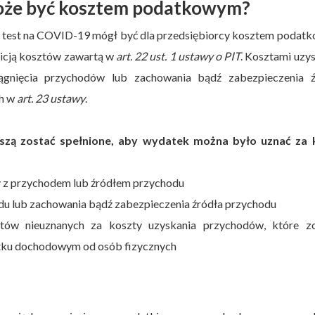
może być kosztem podatkowym?
y test na COVID-19 mógł być dla przedsiębiorcy kosztem poda
inicją kosztów zawartą w
art. 22 ust. 1 ustawy o PIT
. Kosztami uzy
ągnięcia przychodów lub zachowania bądź zabezpieczenia ź
ch w
art. 23 ustawy
.
szą zostać spełnione, aby wydatek można było uznać za 
 z przychodem lub źródłem przychodu
odu lub zachowania bądź zabezpieczenia źródła przychodu
ztów nieuznanych za koszty uzyskania przychodów, które zo
datku dochodowym od osób fizycznych