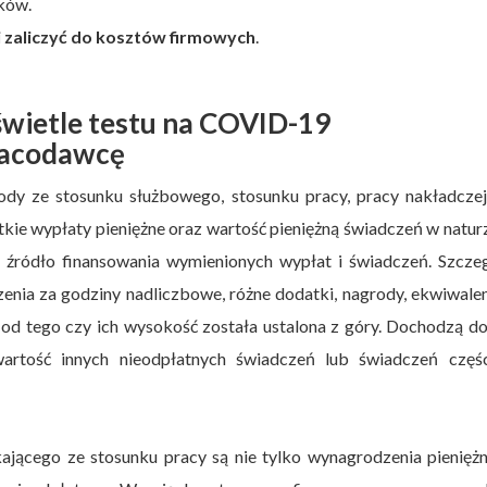
ików.
 zaliczyć do kosztów firmowych
.
wietle testu na COVID-19
racodawcę
dy ze stosunku służbowego, stosunku pracy, pracy nakładczej
kie wypłaty pieniężne oraz wartość pieniężną świadczeń w natur
 źródło finansowania wymienionych wypłat i świadczeń. Szcze
enia za godziny nadliczbowe, różne dodatki, nagrody, ekwiwale
e od tego czy ich wysokość została ustalona z góry. Dochodzą d
wartość innych nieodpłatnych świadczeń lub świadczeń częś
ącego ze stosunku pracy są nie tylko wynagrodzenia pieniężne