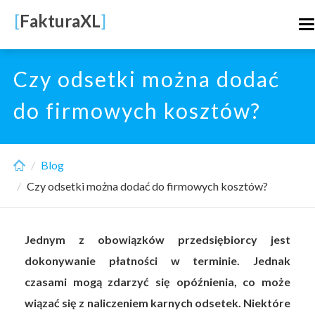
Skip
[
FakturaXL
]
T
to
n
main
content
Czy odsetki można dodać
do firmowych kosztów?
Blog
Czy odsetki można dodać do firmowych kosztów?
Jednym z obowiązków przedsiębiorcy jest
dokonywanie płatności w terminie. Jednak
czasami mogą zdarzyć się opóźnienia, co może
wiązać się z naliczeniem karnych odsetek. Niektóre