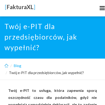
Skip
[
FakturaXL
]
T
to
n
main
content
Twój e-PIT dla
przedsiębiorców, jak
wypełnić?
Blog
Twój e-PIT dla przedsiębiorców, jak wypełnić?
Twój e-PIT to usługa, która zapewnia sporą
oszczędność czasu dla podatników, gdyż nie
wypełniają samodzielnie deklaracji, ale to zadanie