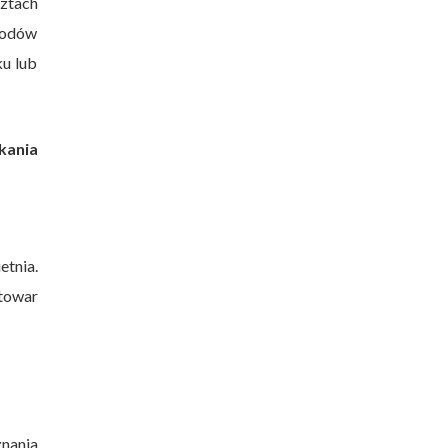
ztach
hodów
ku lub
kania
etnia.
 towar
nania