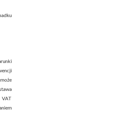
padku
arunki
encji
 może
stawa
u VAT
aniem