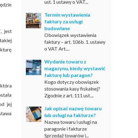
ust. 1 ustawy o VAT...
ędzie
Termin wystawienia
faktury za usługi
budowlane
 jest
Obowiązek wystawienia
takiej
faktury – art. 106b. 1. ustawy
o VAT Art....
akturę
Wydanie towaru z
magazynu, kiedy wystawić
fakturę lub paragon?
Kogo dotyczy obowiązek
 która
stosowania kasy fiskalnej?
stała
Zgodnie z art. 111 ust....
d jej
Jak opisać nazwę towaru
stawa
lub usługi na fakturze?
Nazwa towaru i usługi na
paragonie i fakturze
Sprzedaż towarów i...