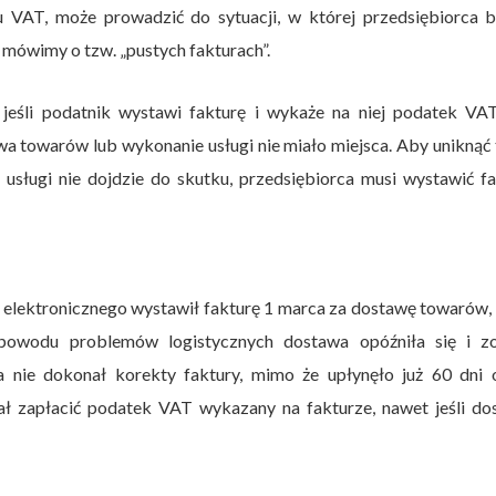
 VAT, może prowadzić do sytuacji, w której przedsiębiorca b
mówimy o tzw. „pustych fakturach”.
eśli podatnik wystawi fakturę i wykaże na niej podatek VAT,
wa towarów lub wykonanie usługi nie miało miejsca. Aby uniknąć 
 usługi nie dojdzie do skutku, przedsiębiorca musi wystawić f
u elektronicznego wystawił fakturę 1 marca za dostawę towarów,
powodu problemów logistycznych dostawa opóźniła się i zo
a nie dokonał korekty faktury, mimo że upłynęło już 60 dni o
ł zapłacić podatek VAT wykazany na fakturze, nawet jeśli do