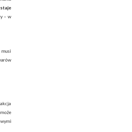
staje
ry – w
 musi
owarów
sakcja
 może
owymi