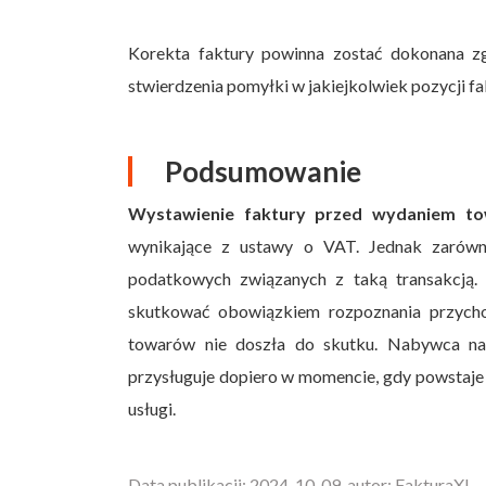
Korekta faktury powinna zostać dokonana 
stwierdzenia pomyłki w jakiejkolwiek pozycji fa
Podsumowanie
Wystawienie faktury przed wydaniem tow
wynikające z ustawy o VAT. Jednak zarówn
podatkowych związanych z taką transakcją.
skutkować obowiązkiem rozpoznania przycho
towarów nie doszła do skutku. Nabywca na
przysługuje dopiero w momencie, gdy powsta
usługi.
Data publikacji: 2024-10-09, autor: FakturaXL