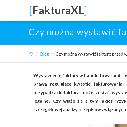
Skip
[
FakturaXL
]
to
main
content
Czy można wystawić f
Blog
Czy można wystawić fakturę przed 
Wystawienie faktury w handlu towarami i u
prawa regulujące kwestie fakturowania j
przypadkach faktura może zostać wystaw
legalne? Czy wiąże się z tym jakieś ryz
szczegółowej analizy przepisów związanych 