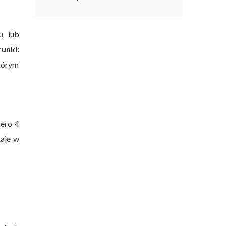
u lub
unki:
tórym
iero 4
taje w