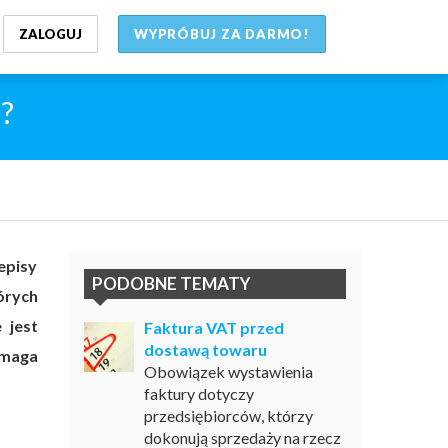
ZALOGUJ
WYPRÓBUJ ZA DARMO!
?
episy
PODOBNE TEMATY
órych
 jest
Faktura VAT przed
dostawą towaru
ymaga
Obowiązek wystawienia
faktury dotyczy
przedsiębiorców, którzy
dokonują sprzedaży na rzecz