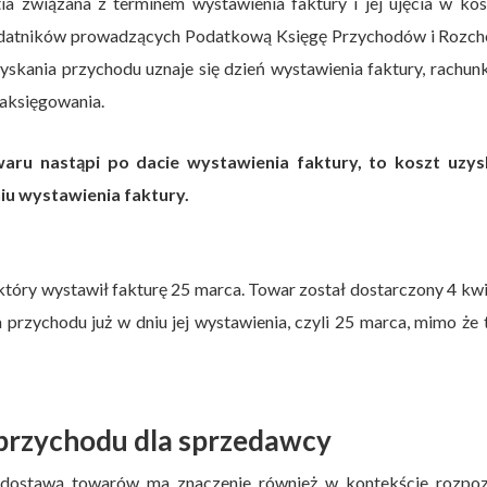
a związana z terminem wystawienia faktury i jej ujęcia w kos
podatników prowadzących Podatkową Księgę Przychodów i Rozc
yskania przychodu uznaje się dzień wystawienia faktury, rachun
aksięgowania.
aru nastąpi po dacie wystawienia faktury, to koszt uzys
iu wystawienia faktury.
tóry wystawił fakturę 25 marca. Towar został dostarczony 4 kwi
 przychodu już w dniu jej wystawienia, czyli 25 marca, mimo że
przychodu dla sprzedawcy
 dostawą towarów ma znaczenie również w kontekście rozpoz