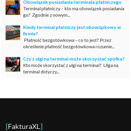
Obowiązek posiadania terminala płatniczego
Terminal płatniczy – kto ma obowiązek posiadania
go? Zgodnie z nowym...
Kiedy terminal płatniczy jest obowiązkowy w
firmie?
Płatność bezgotówkowa – co to jest? Przez
określenie płatność bezgotówkowa rozumie...
Czy z ulgi na terminal może skorzystać spółka?
Kto może skorzystać z ulgi na terminal? Ulga na
terminal dotyczy...
[
FakturaXL
]