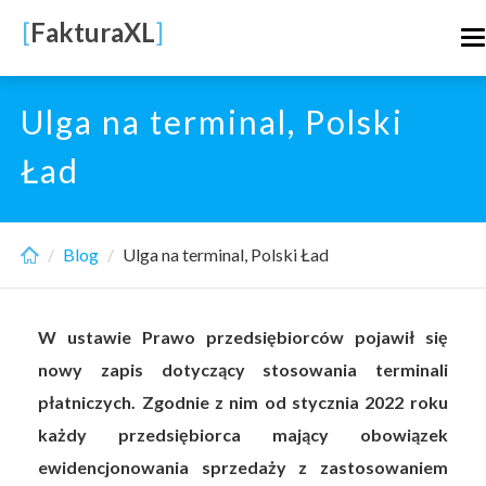
Skip
[
FakturaXL
]
T
to
n
main
content
Ulga na terminal, Polski
Ład
Blog
Ulga na terminal, Polski Ład
W ustawie Prawo przedsiębiorców pojawił się
nowy zapis dotyczący stosowania terminali
płatniczych. Zgodnie z nim od stycznia 2022 roku
każdy przedsiębiorca mający obowiązek
ewidencjonowania sprzedaży z zastosowaniem