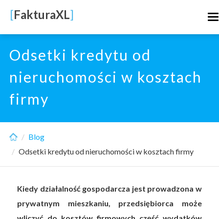
Skip
[
FakturaXL
]
T
to
n
main
content
Odsetki kredytu od
nieruchomości w kosztach
firmy
Blog
Odsetki kredytu od nieruchomości w kosztach firmy
Kiedy działalność gospodarcza jest prowadzona w
prywatnym mieszkaniu, przedsiębiorca może
wliczyć do kosztów firmowych część wydatków