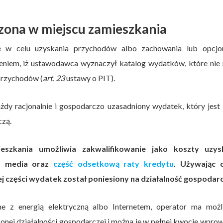
dzona w miejscu zamieszkania
 w celu uzyskania przychodów albo zachowania lub opcjon
żeniem, iż ustawodawca wyznaczył katalog wydatków, które nie
przychodów (
art. 23
ustawy o PIT).
dy racjonalnie i gospodarczo uzasadniony wydatek, który jest 
czą.
szkania umożliwia zakwalifikowanie jako koszty uzys
, media oraz
część odsetkową raty kredytu
. Używając c
iej części wydatek został poniesiony na działalność gospodarc
ane z energią elektryczną albo Internetem, operator ma możl
ej działalności gospodarczej i można je w pełnej kwocie wpro