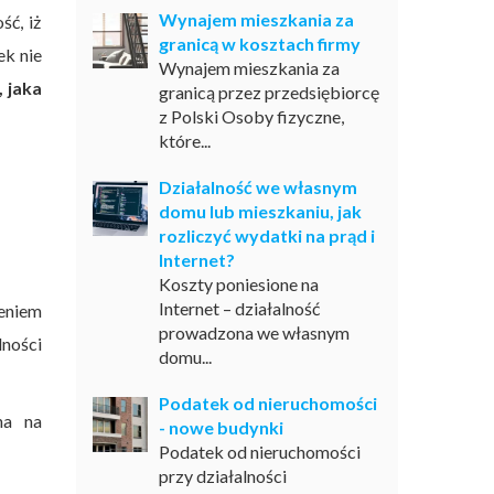
Wynajem mieszkania za
ść, iż
granicą w kosztach firmy
ek nie
Wynajem mieszkania za
, jaka
granicą przez przedsiębiorcę
z Polski Osoby fizyczne,
które...
Działalność we własnym
domu lub mieszkaniu, jak
rozliczyć wydatki na prąd i
Internet?
Koszty poniesione na
Internet – działalność
eniem
prowadzona we własnym
lności
domu...
Podatek od nieruchomości
na na
- nowe budynki
Podatek od nieruchomości
przy działalności