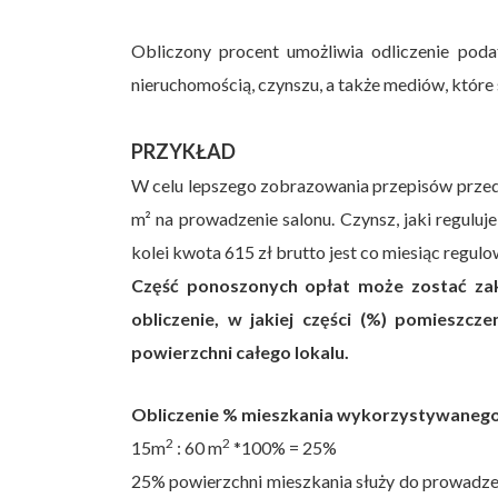
Obliczony procent umożliwia odliczenie pod
nieruchomością, czynszu, a także mediów, które s
PRZYKŁAD
W celu lepszego zobrazowania przepisów przed
m² na prowadzenie salonu. Czynsz, jaki reguluj
kolei kwota 615 zł brutto jest co miesiąc regul
Część ponoszonych opłat może zostać zak
obliczenie, w jakiej części (%) pomieszc
powierzchni całego lokalu.
Obliczenie % mieszkania wykorzystywanego 
2
2
15m
: 60 m
*100% = 25%
25% powierzchni mieszkania służy do prowadzeni