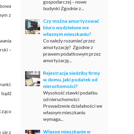
gospodarczej – nowe
obowa
budynki Zgodnie z...
dnym z
Czy można amortyzować
biuro wydzielone we
własnym mieszkaniu?
ywania
Co należy rozumieć przez
amortyzację? Zgodnie z
rski –
prawem podatkowym przez
amortyzację...
Rejestracja siedziby firmy
w domu, jaki podatek od
unki:
nieruchomości?
Wysokość stawki podatku
a bądź
od nieruchomości
Prowadzenie działalności we
acząco
własnym mieszkaniu
wymaga...
Własne mieszkanie w
 się z