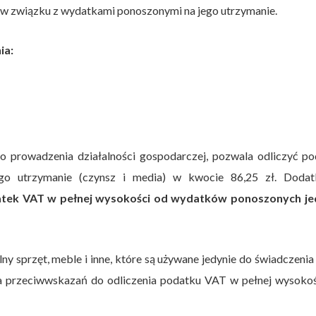
 w związku z wydatkami ponoszonymi na jego utrzymanie.
ia:
 prowadzenia działalności gospodarczej, pozwala odliczyć po
go utrzymanie (czynsz i media) w kwocie 86,25 zł. Doda
atek VAT w pełnej wysokości od wydatków ponoszonych je
lny sprzęt, meble i inne, które są używane jedynie do świadczenia
ma przeciwwskazań do odliczenia podatku VAT w pełnej wysokoś