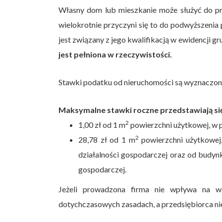
Własny dom lub mieszkanie może służyć do pro
wielokrotnie przyczyni się to do podwyższenia
jest związany z jego kwalifikacją w ewidencji g
jest pełniona w rzeczywistości.
Stawki podatku od nieruchomości są wyznaczon
Maksymalne stawki roczne przedstawiają si
2
1,00 zł od 1 m
powierzchni użytkowej, w 
2
28,78 zł od 1 m
powierzchni użytkowej
działalności gospodarczej oraz od budynk
gospodarczej.
Jeżeli prowadzona firma nie wpływa na w
dotychczasowych zasadach, a przedsiębiorca ni