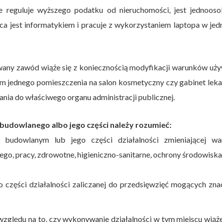
e reguluje wyższego podatku od nieruchomości, jest jednoos
rca jest informatykiem i pracuje z wykorzystaniem laptopa w je
ywany zawód wiąże się z koniecznością modyfikacji warunków uż
em jednego pomieszczenia na salon kosmetyczny czy gabinet leka
ia do właściwego organu administracji publicznej.
budowlanego albo jego części należy rozumieć:
 budowlanym lub jego części działalności zmieniającej war
, pracy, zdrowotne, higieniczno-sanitarne, ochrony środowisk
 części działalności zaliczanej do przedsięwzięć mogących zn
ględu na to, czy wykonywanie działalności w tym miejscu wiąże