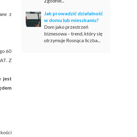
Zgodnie...
Jak prowadzić działalność
ane z
w domu lub mieszkaniu?
Dom jako przestrzeń
biznesowa – trend, który się
utrzymuje Rosnąca liczba...
ego 60
VAT. Z
 jest
lędem
okości