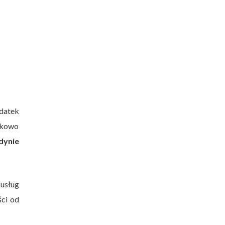
datek
tkowo
dynie
 usług
ci od