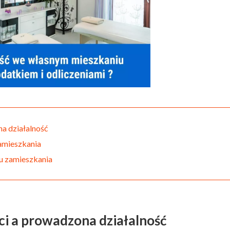
a działalność
amieszkania
u zamieszkania
i a prowadzona działalność