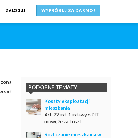
ZALOGUJ
WYPRÓBUJ ZA DARMO!
dzona
PODOBNE TEMATY
orca?
Koszty eksploatacji
mieszkania
Art. 22 ust. 1 ustawy o PIT
mówi, że za koszt...
Rozliczanie mieszkania w