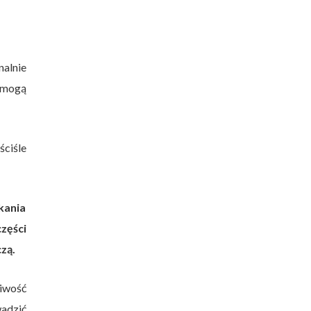
alnie
 mogą
ściśle
kania
zęści
zą.
iwość
wadzić