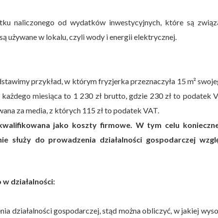
atku naliczonego od wydatków inwestycyjnych, które są związ
ą używane w lokalu, czyli wody i energii elektrycznej.
stawimy przykład, w którym fryzjerka przeznaczyła 15 m² swoj
e każdego miesiąca to 1 230 zł brutto, gdzie 230 zł to podatek 
owana za media, z których 115 zł to podatek VAT.
walifikowana jako koszty firmowe. W tym celu konieczne
zenie służy do prowadzenia działalności gospodarczej wzg
w działalności:
a działalności gospodarczej, stąd można obliczyć, w jakiej wys