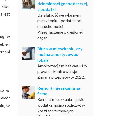
działalności gospodarczej,
y albo
a podatki
a jest
Działalność we własnym
mieszkaniu – podatek od
nieruchomości
Przeznaczenie określonej
ługi w
części...
ble i
Biuro w mieszkaniu, czy
zchni
można amortyzować
lokal?
Amortyzacja mieszkań – tło
prawne i kontrowersje
Zmiana przepisów w 2022...
Remont mieszkania na
ego w
firmę
mieć?
Remont mieszkania – jakie
wydatki można rozliczyć w
łu, w
kosztach firmowych?