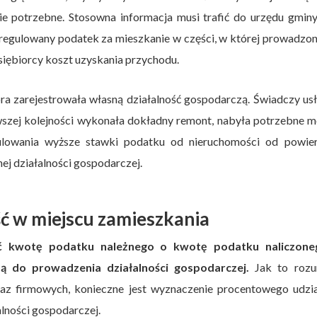
ie potrzebne. Stosowna informacja musi trafić do urzędu gmin
regulowany podatek za mieszkanie w części, w której prowadzon
siębiorcy koszt uzyskania przychodu.
óra zarejestrowała własną działalność gospodarczą. Świadczy us
zej kolejności wykonała dokładny remont, nabyła potrzebne me
gulowania wyższe stawki podatku od nieruchomości od powier
nej działalności gospodarczej.
ć w miejscu zamieszkania
yć kwotę podatku należnego o kwotę podatku naliczon
żą do prowadzenia działalności gospodarczej.
Jak to rozu
az firmowych, konieczne jest wyznaczenie procentowego udzia
lności gospodarczej.