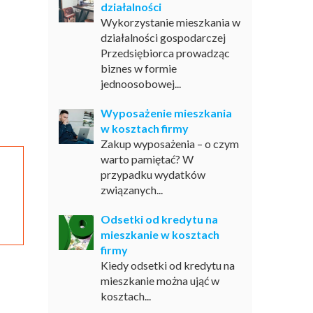
działalności
Wykorzystanie mieszkania w
działalności gospodarczej
Przedsiębiorca prowadząc
biznes w formie
jednoosobowej...
Wyposażenie mieszkania
w kosztach firmy
Zakup wyposażenia – o czym
warto pamiętać? W
przypadku wydatków
związanych...
Odsetki od kredytu na
mieszkanie w kosztach
firmy
Kiedy odsetki od kredytu na
mieszkanie można ująć w
kosztach...