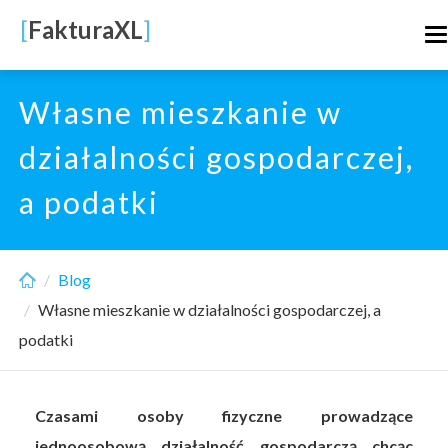
Skip
[
FakturaXL
]
T
to
n
main
content
Własne mieszkanie w
działalności gospodarczej,
a podatki
Blog
Własne mieszkanie w działalności gospodarczej, a
podatki
Czasami osoby fizyczne prowadzące
jednoosobową działalność gospodarczą chcąc