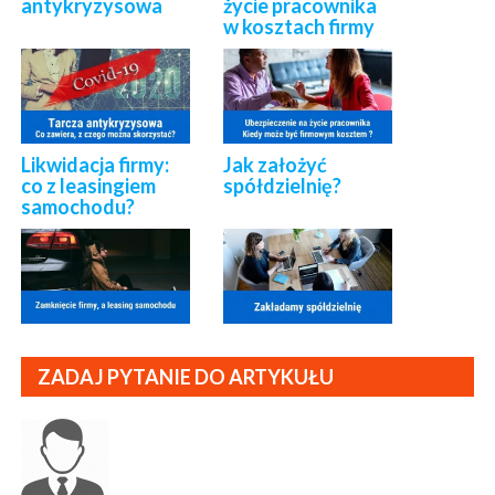
antykryzysowa
życie pracownika
w kosztach firmy
Likwidacja firmy:
Jak założyć
co z leasingiem
spółdzielnię?
samochodu?
ZADAJ PYTANIE DO ARTYKUŁU