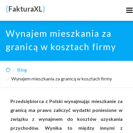
Skip
[
FakturaXL
]
T
to
n
main
content
Wynajem mieszkania za
granicą w kosztach firmy
Blog
Wynajem mieszkania za granicą w kosztach firmy
Przedsiębiorca z Polski wynajmując mieszkanie za
granicą ma prawo zaliczyć wydatki poniesione w
związku z wynajmem do kosztów uzyskania
przychodów. Wynika to między innymi z