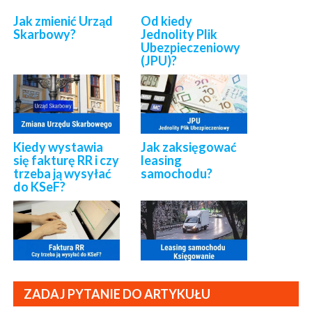
Jak zmienić Urząd
Od kiedy
Skarbowy?
Jednolity Plik
Ubezpieczeniowy
(JPU)?
Kiedy wystawia
Jak zaksięgować
się fakturę RR i czy
leasing
trzeba ją wysyłać
samochodu?
do KSeF?
ZADAJ PYTANIE DO ARTYKUŁU