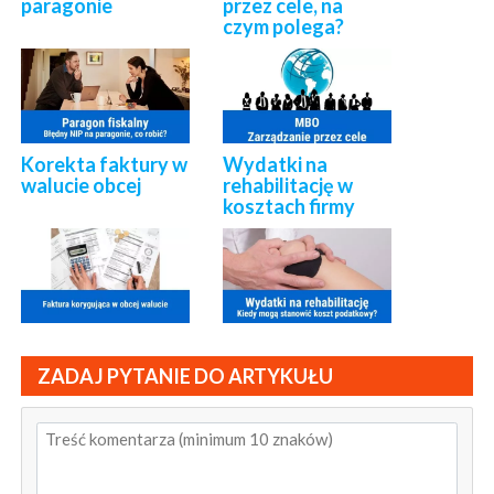
paragonie
przez cele, na
czym polega?
Korekta faktury w
Wydatki na
walucie obcej
rehabilitację w
kosztach firmy
ZADAJ PYTANIE DO ARTYKUŁU