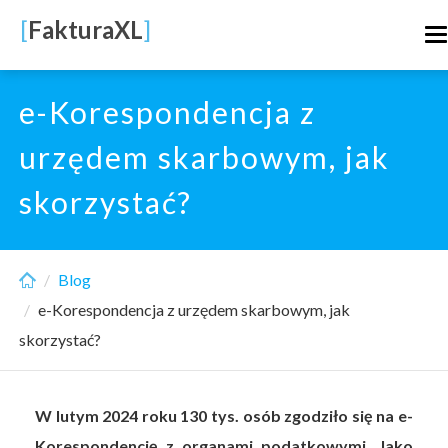
Skip
[
FakturaXL
]
T
to
n
main
content
e-Korespondencja z
urzędem skarbowym, jak
skorzystać?
Blog
e-Korespondencja z urzędem skarbowym, jak
skorzystać?
W lutym 2024 roku 130 tys. osób zgodziło się na e-
Korespondencję z organami podatkowymi. Jako